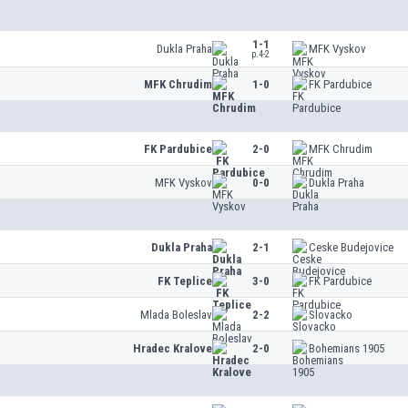
1-1
Dukla Praha
MFK Vyskov
p.4-2
MFK Chrudim
1-0
FK Pardubice
FK Pardubice
2-0
MFK Chrudim
MFK Vyskov
0-0
Dukla Praha
Dukla Praha
2-1
Ceske Budejovice
FK Teplice
3-0
FK Pardubice
Mlada Boleslav
2-2
Slovacko
Hradec Kralove
2-0
Bohemians 1905