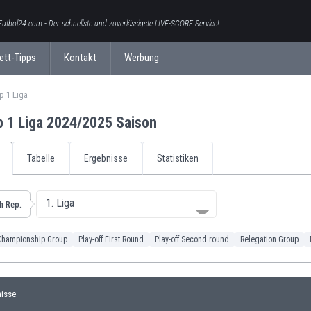
Futbol24.com - Der schnellste und zuverlässigste LIVE-SCORE Service!
ett-Tipps
Kontakt
Werbung
p 1 Liga
 1 Liga 2024/2025 Saison
Tabelle
Ergebnisse
Statistiken
1. Liga
h Rep.
Championship Group
Play-off First Round
Play-off Second round
Relegation Group
nisse