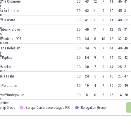
igma Olomouc
30
43
12
7
11
46 - 41
ovan Liberec
30
42
11
9
10
45 - 31
FK Karviná
30
41
11
8
11
40 - 52
radec Kralove
30
40
11
7
12
33 - 31
ohemians 1905
30
34
8
10
12
32 - 42
lada Boleslav
30
34
9
7
14
40 - 40
 Teplice
30
34
9
7
14
32 - 42
lovacko
30
30
7
9
14
25 - 51
ukla Praha
30
24
5
9
16
23 - 47
K Pardubice
30
19
4
7
19
22 - 49
eske Budejovice
30
5
0
5
25
14 - 78
ship Group
Europa Conference League P/O
Relegation Group