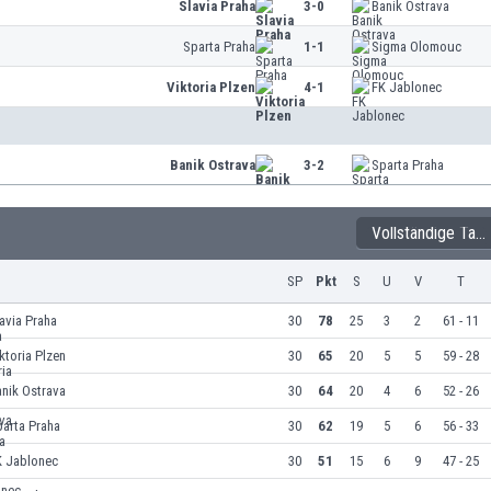
Slavia Praha
3-0
Banik Ostrava
Sparta Praha
1-1
Sigma Olomouc
Viktoria Plzen
4-1
FK Jablonec
Banik Ostrava
3-2
Sparta Praha
Vollständige Tabelle
SP
Pkt
S
U
V
T
avia Praha
30
78
25
3
2
61 - 11
ktoria Plzen
30
65
20
5
5
59 - 28
nik Ostrava
30
64
20
4
6
52 - 26
arta Praha
30
62
19
5
6
56 - 33
K Jablonec
30
51
15
6
9
47 - 25