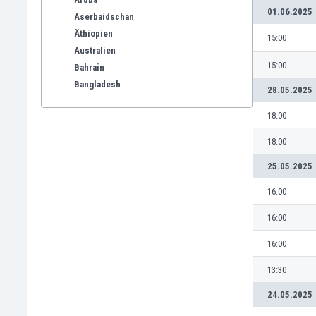
01.06.2025
Aserbaidschan
Äthiopien
15:00
Australien
15:00
Bahrain
Bangladesh
28.05.2025
Barbados
18:00
Belgien
Benelux
18:00
Bermuda-Inseln
25.05.2025
Bhutan
Bolivien
16:00
Bonaire
16:00
Bosnien und Herzegowina
Botswana
16:00
Brasilien
13:30
Brunei
Bulgarien
24.05.2025
Burkina Faso