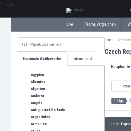
ΕλληνικάБългарски
Live
Teams vergleichen
W
Live
Czech Re
Czech Rep
Nationale Wettbewerbe
International
Hauptseite
Ägypten
Albanien
Czec
Algerien
Andorra
1. Liga
Angola
Antigua und Barbuda
Argentinien
Armenien
Letzte Ergeb
Aruba