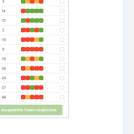
5
14
-12
2
-10
0
-10
-26
-24
-27
-64
Ausgewählte Teams vergleichen