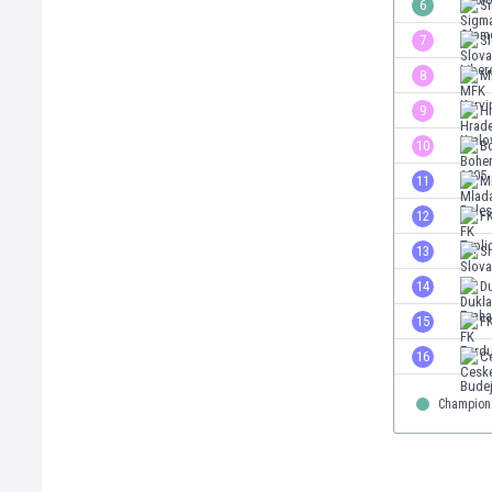
6
S
Gambia
7
Sl
Georgien
Ghana
8
M
Gibraltar
9
H
Griechenland
10
B
Guatemala
Haiti
11
M
Honduras
12
FK
Hong Kong
13
S
Indien
Indonesien
14
D
Irak
15
F
Iran
16
C
Island
Israel
Champion
Italien
Jamaika
Japan
Jemen