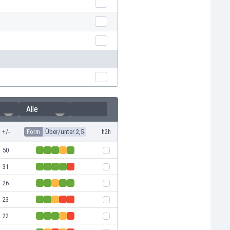
Alle
+/-
Form
Über/unter 2,5
h2h
50
31
26
23
22