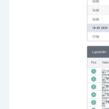
16:00
Burundi
Chile
16:00
China
Costa Rica
16:00
Curaçao
18.05.2025
Dänemark
17:00
Deutschland
Dominikanische Republik
Ekuador
Ligatabelle
El Salvador
Elfenbeinküste
Pos.
Team
England
1
Sl
Estland
Eswatini
2
Vi
Färöer
3
Ba
Fiji
4
Sp
Finnland
Frankreich
5
F
Gabun