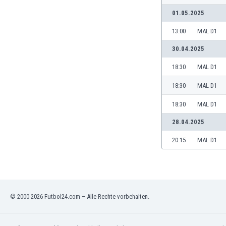
Burundi
01.05.2025
Chile
China
13:00
MAL D1
Costa Rica
30.04.2025
Curaçao
Dänemark
18:30
MAL D1
Deutschland
18:30
MAL D1
Dominikanische Republik
Ekuador
18:30
MAL D1
El Salvador
28.04.2025
Elfenbeinküste
England
20:15
MAL D1
Estland
Eswatini
Färöer
Fiji
© 2000-2026 Futbol24.com – Alle Rechte vorbehalten.
Finnland
Frankreich
Gabun