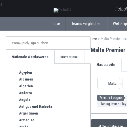
ΕλληνικάБългарски
Futbol
Live
Teams vergleichen
Wett-Ti
Live
Malta Premier Le
Malta Premier
Nationale Wettbewerbe
International
Hauptseite
Ägypten
Albanien
Malta
Algerien
Andorra
Premier League
Angola
Closing Round Play
Antigua und Barbuda
Argentinien
Armenien
Letzte Ergebnisse
Aruba