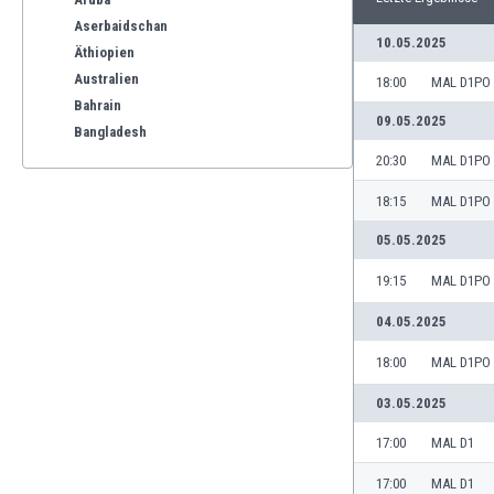
Aserbaidschan
10.05.2025
Äthiopien
Australien
18:00
MAL D1PO
Bahrain
09.05.2025
Bangladesh
Barbados
20:30
MAL D1PO
Belgien
18:15
MAL D1PO
Benelux
Bermuda-Inseln
05.05.2025
Bhutan
19:15
MAL D1PO
Bolivien
Bonaire
04.05.2025
Bosnien und Herzegowina
18:00
MAL D1PO
Botswana
Brasilien
03.05.2025
Brunei
17:00
MAL D1
Bulgarien
Burkina Faso
17:00
MAL D1