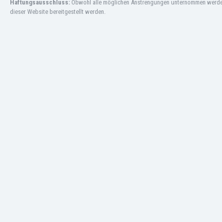
Haftungsausschluss:
Obwohl alle möglichen Anstrengungen unternommen werden, 
Gambia
dieser Website bereitgestellt werden.
Georgien
Ghana
Gibraltar
Griechenland
Guatemala
Haiti
Honduras
Hong Kong
Indien
Indonesien
Irak
Iran
Island
Israel
Italien
Jamaika
Japan
Jemen