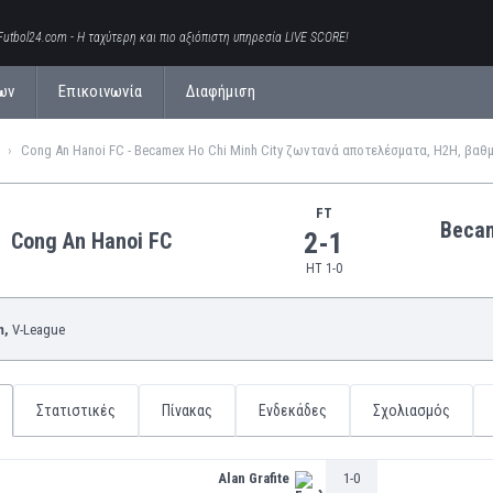
Futbol24.com - Η ταχύτερη και πιο αξιόπιστη υπηρεσία LIVE SCORE!
ων
Επικοινωνία
Διαφήμιση
FT
Becam
2-1
Cong An Hanoi FC
HT 1-0
m,
V-League
Στατιστικές
Πίνακας
Ενδεκάδες
Σχολιασμός
Alan Grafite
1-0