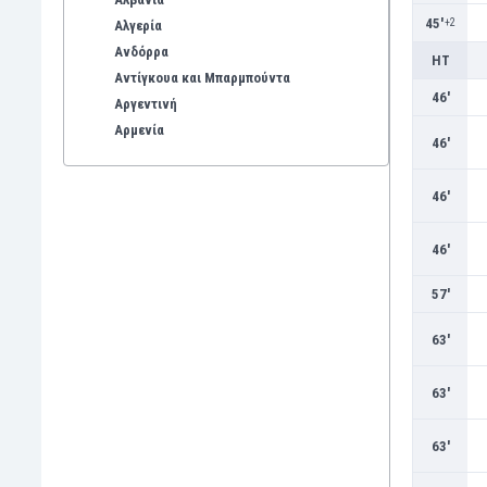
45'
+2
Αλγερία
Ανδόρρα
HT
Αντίγκουα και Μπαρμπούντα
46'
Αργεντινή
Αρμενία
46'
Αρούμπα
Αυστραλία
46'
Αυστρία
Βέλγιο
46'
Βενεζουέλα
Βιετνάμ
57'
Βολιβία
Βόρεια Ιρλανδία
63'
Βόρεια Μακεδονία
Βοσνία-Ερζεγοβίνη
63'
Βουλγαρία
Βραζιλία
63'
Γαλλία