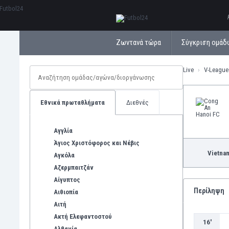
ΕλληνικάБългарски
Ζωντανά τώρα
Σύγκριση ομάδ
Live
V-League
Εθνικά πρωταθλήματα
Διεθνές
Αγγλία
Άγιος Χριστόφορος και Νέβις
Vietna
Αγκόλα
Αζερμπαιτζάν
Αίγυπτος
Περίληψη
Αιθιοπία
Αιτή
Ακτή Ελεφαντοστού
16'
Αλβανία