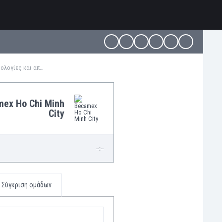
Cong An Hanoi FC - Becamex Ho Chi Minh City ζωντανά αποτελέσματα, H2H, βαθμολογίες και αποτελέσματα
ex Ho Chi Minh
City
--:--
Σύγκριση ομάδων