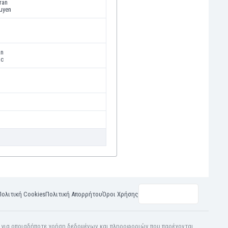
ran
uyen
an
ac
Πολιτική Cookies
Πολιτική Απορρήτου
Όροι Χρήσης
η για οποιαδήποτε χρήση δεδομένων και πληροφοριών που παρέχονται