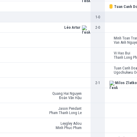
Tuan Canh D
1-0
Léo Artur
2-0
Minh Toan Tra
Van Anh Nguy
Vi Hao Bui
Thanh Long Ph
Tuan Canh Do
Ugochukwu Od
2-1
Milos Zlatko
Quang Hai Nguyen
Đoàn Văn Hậu
Jason Pendant
Pham Thanh Long Le
Leygley Adou
Minh Phuc Pham