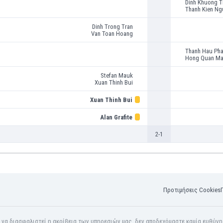
Dinh Khuong T
Thanh Kien Ng
Dinh Trong Tran
Van Toan Hoang
Thanh Hau Ph
Hong Quan M
Stefan Mauk
Xuan Thinh Bui
Xuan Thinh Bui
Alan Grafite
2-1
Προτιμήσεις Cookies
α να διασφαλιστεί η ακρίβεια των υπηρεσιών μας, δεν αποδεχόμαστε καμία ευθύν