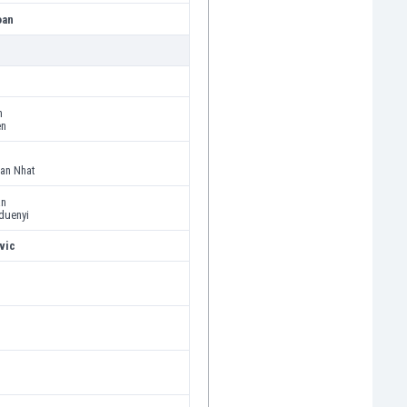
oan
n
en
an Nhat
an
uenyi
vic