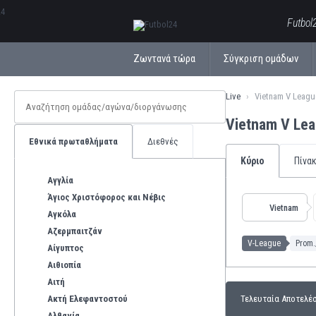
ΕλληνικάБългарски
Futbol
Ζωντανά τώρα
Σύγκριση ομάδων
Live
Vietnam V Leagu
Vietnam V Le
Εθνικά πρωταθλήματα
Διεθνές
Κύριο
Πίνα
Αγγλία
Άγιος Χριστόφορος και Νέβις
Vietnam
Αγκόλα
Αζερμπαιτζάν
V-League
Prom.
Αίγυπτος
Αιθιοπία
Αιτή
Ακτή Ελεφαντοστού
Τελευταία Αποτελέ
Αλβανία