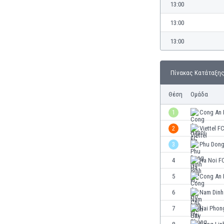
Γερμανία
13:00
Γεωργία
13:00
Γιβραλτάρ
Γκάμπια
13:00
Γκαμπόν
Γκάνα
Πίνακας Κατάταξη
Γουατεμάλα
Δανία
Θέση
Ομάδα
Δομινικανή Δημοκρατία
Εκουαδόρ
1
Cong An 
Ελ Σαλβαδόρ
2
Viettel F
Ελβετία
3
Phu Dong
Ελλάδα
Εμιράτα
4
Ha Noi F
Εσθονία
5
Cong An 
Ζάμπια
6
Nam Dinh
Ζιμπάμπουε
Ηνωμένες Πολιτείες Αμερικής
7
Hai Phon
Ιαπωνία