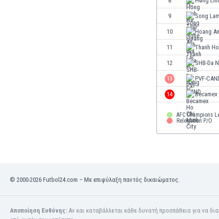
8
Hong Lin
Ινδία
9
Song Lam
Ινδονησία
Ιορδανία
10
Hoang An
Ιράκ
11
Thanh Ho
Ιράν
12
SHB-Da N
Ιρλανδία
Ισλανδία
13
PVF-CAN
Ισπανία
14
Becamex 
Ισραήλ
Ιταλία
AFC Champions L
Relegation P/O
Καζακστάν
Καμερούν
Καμπότζη
Καναδάς
Κατάρ
© 2000-2026 Futbol24.com – Με επιφύλαξη παντός δικαιώματος.
Κένια
Κίνα
Κιργιζία
Αποποίηση Ευθύνης:
Αν και καταβάλλεται κάθε δυνατή προσπάθεια για να δι
Κολομβία