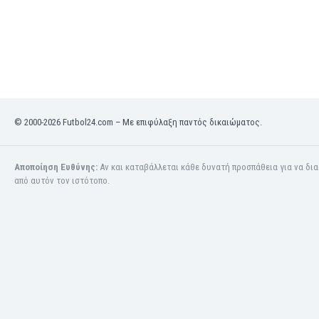
Κόσοβο
Κόστα Ρίκα
Κουβέιτ
Κουρασάο
Κροατία
Κύπρος
Λετονία
© 2000-2026 Futbol24.com – Με επιφύλαξη παντός δικαιώματος.
Λευκορωσία
Λίβανος
Αποποίηση Ευθύνης:
Αν και καταβάλλεται κάθε δυνατή προσπάθεια για να δι
Λιβύη
από αυτόν τον ιστότοπο.
Λιθουανία
Λιχτενστάιν
Λουξεμβούργο
Μακάου
Μαλαισία
Μαλάουι
Μάλι
Μάλτα