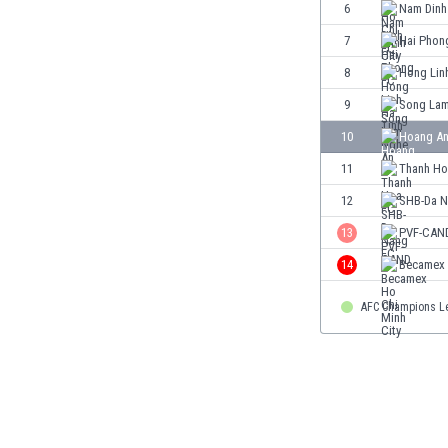
Γερμανία
6
Nam Dinh
Γεωργία
7
Hai Phon
Γιβραλτάρ
8
Hong Lin
Γκάμπια
Γκαμπόν
9
Song Lam
Γκάνα
10
Hoang An
Γουατεμάλα
11
Thanh Ho
Δανία
Δομινικανή Δημοκρατία
12
SHB-Da N
Εκουαδόρ
13
PVF-CAN
Ελ Σαλβαδόρ
14
Becamex 
Ελβετία
Ελλάδα
AFC Champions L
Εμιράτα
Εσθονία
Ζάμπια
Ζιμπάμπουε
Ηνωμένες Πολιτείες Αμερικής
Ιαπωνία