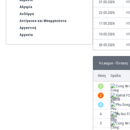
31.05.2026
VI
Αλγερία
23.05.2026
VI
Ανδόρρα
Αντίγκουα και Μπαρμπούντα
17.05.2026
VI
Αργεντινή
10.05.2026
VI
Αρμενία
Αρούμπα
03.05.2026
VI
Αυστραλία
Αυστρία
Βέλγιο
V-League - Πίνακας
Βενεζουέλα
Θέση
Ομάδα
Βιετνάμ
Βολιβία
1
Cong An 
Βόρεια Ιρλανδία
2
Viettel F
Βόρεια Μακεδονία
Βοσνία-Ερζεγοβίνη
3
Phu Dong
Βουλγαρία
4
Ha Noi F
Βραζιλία
5
Cong An 
Γαλλία