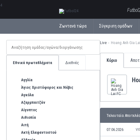
ΕλληνικάБългарски
Futbol
Ζωντανά τώρα
Σύγκριση ομάδων
Live
Hoang Anh Gia La
Κύριο
Αποτ
Εθνικά πρωταθλήματα
Διεθνές
Ho
Αγγλία
Άγιος Χριστόφορος και Νέβις
Αγκόλα
Αζερμπαιτζάν
Αίγυπτος
Τελευταία Αποτελέ
Αιθιοπία
Αιτή
07.06.2026
VI
Ακτή Ελεφαντοστού
Αλβανία