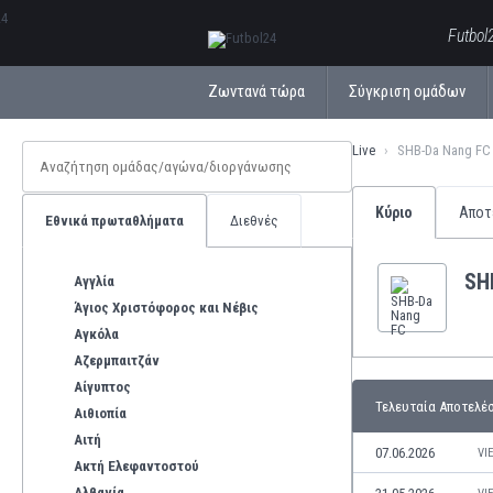
ΕλληνικάБългарски
Futbol
Ζωντανά τώρα
Σύγκριση ομάδων
Live
SHB-Da Nang FC
Κύριο
Αποτ
Εθνικά πρωταθλήματα
Διεθνές
SH
Αγγλία
Άγιος Χριστόφορος και Νέβις
Αγκόλα
Αζερμπαιτζάν
Αίγυπτος
Τελευταία Αποτελέ
Αιθιοπία
Αιτή
07.06.2026
VI
Ακτή Ελεφαντοστού
Αλβανία