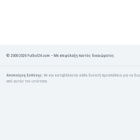
Κόσοβο
Κόστα Ρίκα
Κουβέιτ
Κουρασάο
Κροατία
Κύπρος
Λετονία
© 2000-2026 Futbol24.com – Με επιφύλαξη παντός δικαιώματος.
Λευκορωσία
Λίβανος
Λιβύη
Αποποίηση Ευθύνης:
Αν και καταβάλλεται κάθε δυνατή προσπάθεια για να δι
από αυτόν τον ιστότοπο.
Λιθουανία
Λιχτενστάιν
Λουξεμβούργο
Μακάου
Μαλαισία
Μαλάουι
Μάλι
Μάλτα