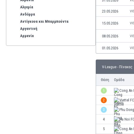
31.05.2026
VI
Αλγερία
23.05.2026
VI
Ανδόρρα
Αντίγκουα και Μπαρμπούντα
15.05.2026
VI
Αργεντινή
Αρμενία
08.05.2026
VI
Αρούμπα
01.05.2026
VI
Αυστραλία
Αυστρία
Βέλγιο
V-League - Πίνακας
Βενεζουέλα
Βιετνάμ
Θέση
Ομάδα
Βολιβία
1
Cong An 
Βόρεια Ιρλανδία
2
Viettel F
Βόρεια Μακεδονία
Βοσνία-Ερζεγοβίνη
3
Phu Dong
Βουλγαρία
4
Ha Noi F
Βραζιλία
5
Cong An 
Γαλλία