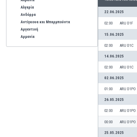
Αλγερία
22.06.2025
Ανδόρρα
Αντίγκουα και Μπαρμπούντα
02:00
ARU D1F
Αργεντινή
15.06.2025
Αρμενία
Αρούμπα
02:00
ARU D1C
Αυστραλία
14.06.2025
Αυστρία
Βέλγιο
02:00
ARU D1C
Βενεζουέλα
02.06.2025
Βιετνάμ
Βολιβία
01:00
ARU D1PO
Βόρεια Ιρλανδία
26.05.2025
Βόρεια Μακεδονία
Βοσνία-Ερζεγοβίνη
02:00
ARU D1PO
Βουλγαρία
00:00
ARU D1PO
Βραζιλία
Γαλλία
25.05.2025