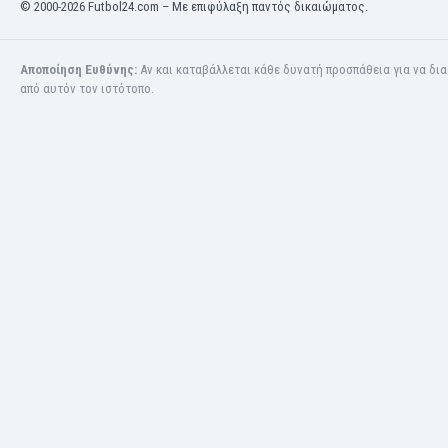
© 2000-2026 Futbol24.com – Με επιφύλαξη παντός δικαιώματος.
Ινδία
Ινδονησία
Ιορδανία
Αποποίηση Ευθύνης:
Αν και καταβάλλεται κάθε δυνατή προσπάθεια για να δι
Ιράκ
από αυτόν τον ιστότοπο.
Ιράν
Ιρλανδία
Ισλανδία
Ισπανία
Ισραήλ
Ιταλία
Καζακστάν
Καμερούν
Καμπότζη
Καναδάς
Κατάρ
Κένια
Κίνα
Κιργιζία
Κολομβία