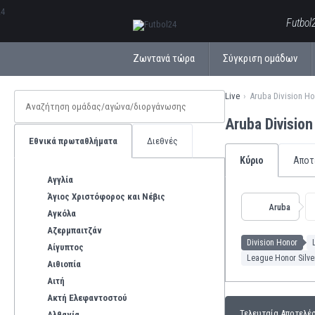
ΕλληνικάБългарски
Futbol
Ζωντανά τώρα
Σύγκριση ομάδων
Live
Aruba Division H
Aruba Divisio
Εθνικά πρωταθλήματα
Διεθνές
Κύριο
Αποτ
Αγγλία
Άγιος Χριστόφορος και Νέβις
Aruba
Αγκόλα
Αζερμπαιτζάν
Division Honor
Αίγυπτος
League Honor Silve
Αιθιοπία
Αιτή
Ακτή Ελεφαντοστού
Τελευταία Αποτελέ
Αλβανία