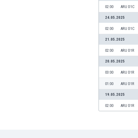
Γερμανία
02:00
ARU D1C
Γεωργία
Γιβραλτάρ
24.05.2025
Γκάμπια
02:00
ARU D1C
Γκαμπόν
Γκάνα
21.05.2025
Γουατεμάλα
02:00
ARU D1R
Δανία
20.05.2025
Δομινικανή Δημοκρατία
Εκουαδόρ
03:00
ARU D1R
Ελ Σαλβαδόρ
Ελβετία
01:00
ARU D1R
Ελλάδα
19.05.2025
Εμιράτα
02:00
ARU D1R
Εσθονία
Ζάμπια
Ζιμπάμπουε
Ηνωμένες Πολιτείες Αμερικής
Ιαπωνία