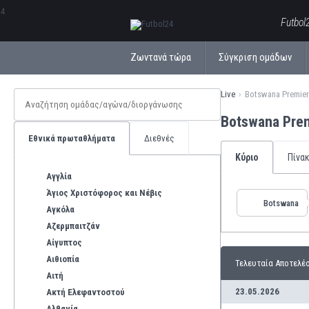
ΕλληνικάБългарски
Futbol
Ζωντανά τώρα
Σύγκριση ομάδων
Live
Botswana Premie
Botswana Pre
Εθνικά πρωταθλήματα
Διεθνές
Κύριο
Πίνα
Αγγλία
Άγιος Χριστόφορος και Νέβις
Botswana
Αγκόλα
Αζερμπαιτζάν
Αίγυπτος
Αιθιοπία
Τελευταία Αποτελέ
Αιτή
23.05.2026
Ακτή Ελεφαντοστού
Αλβανία