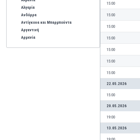
15:00
Αλγερία
Ανδόρρα
15:00
Αντίγκουα και Μπαρμπούντα
15:00
Αργεντινή
Αρμενία
15:00
Αρούμπα
15:00
Αυστραλία
Αυστρία
15:00
Βέλγιο
15:00
Βενεζουέλα
Βιετνάμ
22.05.2026
Βολιβία
15:00
Βόρεια Ιρλανδία
Βόρεια Μακεδονία
20.05.2026
Βοσνία-Ερζεγοβίνη
19:00
Βουλγαρία
Βραζιλία
13.05.2026
Γαλλία
19:00