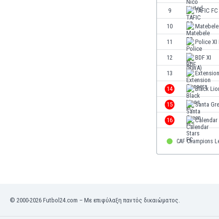
Ινδία
9
TAFIC FC
Ινδονησία
10
Matebele
Ιορδανία
11
Police XI
Ιράκ
Ιράν
12
BDF XI
Ιρλανδία
13
Extensio
Ισλανδία
14
Black Lio
Ισπανία
Ισραήλ
15
Santa Gr
Ιταλία
16
Calendar
Καζακστάν
Καμερούν
CAF Champions L
Καμπότζη
Καναδάς
Κατάρ
Κένια
Κίνα
© 2000-2026 Futbol24.com – Με επιφύλαξη παντός δικαιώματος.
Κιργιζία
Κολομβία