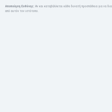
Κόσοβο
Αποποίηση Ευθύνης:
Αν και καταβάλλεται κάθε δυνατή προσπάθεια για να δι
από αυτόν τον ιστότοπο.
Κόστα Ρίκα
Κουβέιτ
Κουρασάο
Κροατία
Κύπρος
Λετονία
Λευκορωσία
Λίβανος
Λιβύη
Λιθουανία
Λιχτενστάιν
Λουξεμβούργο
Μακάου
Μαλαισία
Μαλάουι
Μάλι
Μάλτα