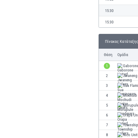
Γερμανία
Γεωργία
15:30
Γιβραλτάρ
15:30
Γκάμπια
Γκαμπόν
Γκάνα
Πίνακας Κατάταξη
Γουατεμάλα
Δανία
Θέση
Ομάδα
Δομινικανή Δημοκρατία
1
Gaborone
Εκουαδόρ
2
Jwaneng 
Ελ Σαλβαδόρ
Ελβετία
3
Sua Flam
Ελλάδα
4
Mochudi 
Εμιράτα
5
Morupule
Εσθονία
Ζάμπια
6
Orapa Un
Ζιμπάμπουε
7
Township
Ηνωμένες Πολιτείες Αμερικής
8
Nico Uni
Ιαπωνία