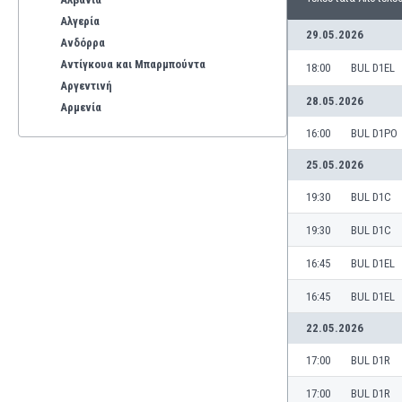
Αλγερία
29.05.2026
Ανδόρρα
Αντίγκουα και Μπαρμπούντα
18:00
BUL D1EL
Αργεντινή
28.05.2026
Αρμενία
Αρούμπα
16:00
BUL D1PO
Αυστραλία
25.05.2026
Αυστρία
Βέλγιο
19:30
BUL D1C
Βενεζουέλα
19:30
BUL D1C
Βιετνάμ
Βολιβία
16:45
BUL D1EL
Βόρεια Ιρλανδία
16:45
BUL D1EL
Βόρεια Μακεδονία
Βοσνία-Ερζεγοβίνη
22.05.2026
Βουλγαρία
17:00
BUL D1R
Βραζιλία
Γαλλία
17:00
BUL D1R