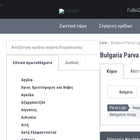
ΕλληνικάБългарски
Futbol
Ζωντανά τώρα
Σύγκριση ομάδων
Live
Bulgaria Parva Li
Bulgaria Parv
Εθνικά πρωταθλήματα
Διεθνές
Κύριο
Αποτ
Αγγλία
Άγιος Χριστόφορος και Νέβις
Bulgaria
Αγκόλα
Αζερμπαιτζάν
Parva Liga
Regu
Αίγυπτος
Relegation Group
Αιθιοπία
Αιτή
Ακτή Ελεφαντοστού
Τελευταία Αποτελέ
Αλβανία