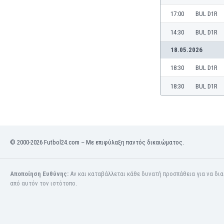
Γερμανία
17:00
BUL D1R
Γεωργία
Γιβραλτάρ
14:30
BUL D1R
Γκάμπια
18.05.2026
Γκαμπόν
Γκάνα
18:30
BUL D1R
Γουατεμάλα
18:30
BUL D1R
Δανία
Δομινικανή Δημοκρατία
Εκουαδόρ
Ελ Σαλβαδόρ
Ελβετία
© 2000-2026 Futbol24.com – Με επιφύλαξη παντός δικαιώματος.
Ελλάδα
Εμιράτα
Εσθονία
Αποποίηση Ευθύνης:
Αν και καταβάλλεται κάθε δυνατή προσπάθεια για να δι
από αυτόν τον ιστότοπο.
Ζάμπια
Ζιμπάμπουε
Ηνωμένες Πολιτείες Αμερικής
Ιαπωνία