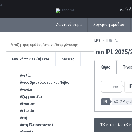
ΕλληνικάБългарски
Futbol
Ζωντανά τώρα
Σύγκριση ομάδων
Live
Iran IPL
Iran IPL 2025
Εθνικά πρωταθλήματα
Διεθνές
Κύριο
Πίνα
Αγγλία
Άγιος Χριστόφορος και Νέβις
I
Iran
Αγκόλα
Αζερμπαιτζάν
IPL
ACL 2 Play-o
Αίγυπτος
Αιθιοπία
Αιτή
Ακτή Ελεφαντοστού
Τελευταία Αποτελέ
Αλβανία