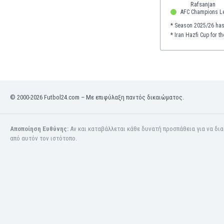
Κόσοβο
AFC Champions L
Κόστα Ρίκα
* Season 2025/26 has
* Iran Hazfi Cup for 
Κουβέιτ
Κουρασάο
Κροατία
Κύπρος
Λετονία
Λευκορωσία
© 2000-2026 Futbol24.com – Με επιφύλαξη παντός δικαιώματος.
Λίβανος
Λιβύη
Αποποίηση Ευθύνης:
Αν και καταβάλλεται κάθε δυνατή προσπάθεια για να δι
Λιθουανία
από αυτόν τον ιστότοπο.
Λιχτενστάιν
Λουξεμβούργο
Μακάου
Μαλαισία
Μαλάουι
Μάλι
Μάλτα