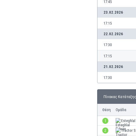
17:45
Γερμανία
Γεωργία
23.02.2026
Γιβραλτάρ
17:15
Γκάμπια
Γκαμπόν
22.02.2026
Γκάνα
17:30
Γουατεμάλα
Δανία
17:15
Δομινικανή Δημοκρατία
21.02.2026
Εκουαδόρ
Ελ Σαλβαδόρ
17:30
Ελβετία
Ελλάδα
Πίνακας Κατάταξη
Εμιράτα
Εσθονία
Θέση
Ομάδα
Ζάμπια
Ζιμπάμπουε
1
Esteghlal
Ηνωμένες Πολιτείες Αμερικής
2
Tractor 
Ιαπωνία