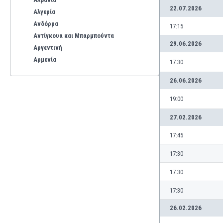
22.07.2026
Αλγερία
Ανδόρρα
17:15
Αντίγκουα και Μπαρμπούντα
29.06.2026
Αργεντινή
Αρμενία
17:30
Αρούμπα
26.06.2026
Αυστραλία
Αυστρία
19:00
Βέλγιο
27.02.2026
Βενεζουέλα
Βιετνάμ
17:45
Βολιβία
17:30
Βόρεια Ιρλανδία
Βόρεια Μακεδονία
17:30
Βοσνία-Ερζεγοβίνη
17:30
Βουλγαρία
Βραζιλία
26.02.2026
Γαλλία