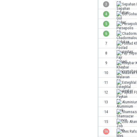
3
Sepahan 
Ινδία
Ινδονησία
4
Gol Goha
Ιορδανία
5
Persepol
Ιράκ
6
Chadorma
Ιράν
Ιρλανδία
7
Foolad K
Ισλανδία
8
Fajr Sepa
Ισπανία
9
Kheybar 
Ισραήλ
Ιταλία
10
Malavan 
Καζακστάν
11
Esteghla
Καμερούν
12
Paykan F
Καμπότζη
Καναδάς
13
Aluminiu
Κατάρ
14
Shamsaza
Κένια
15
Zob Ahan
Κίνα
Κιργιζία
16
Mes Rafs
Κολομβία