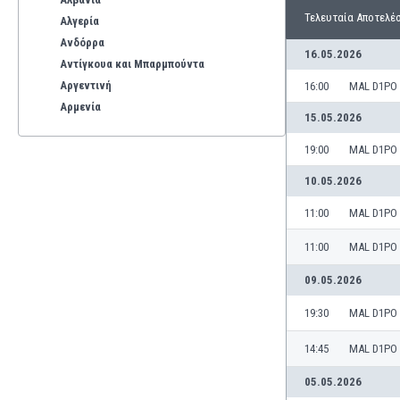
Τελευταία Αποτελέ
Αλγερία
Ανδόρρα
16.05.2026
Αντίγκουα και Μπαρμπούντα
Αργεντινή
16:00
MAL D1PO
Αρμενία
15.05.2026
Αρούμπα
Αυστραλία
19:00
MAL D1PO
Αυστρία
10.05.2026
Βέλγιο
11:00
MAL D1PO
Βενεζουέλα
Βιετνάμ
11:00
MAL D1PO
Βολιβία
Βόρεια Ιρλανδία
09.05.2026
Βόρεια Μακεδονία
19:30
MAL D1PO
Βοσνία-Ερζεγοβίνη
Βουλγαρία
14:45
MAL D1PO
Βραζιλία
05.05.2026
Γαλλία