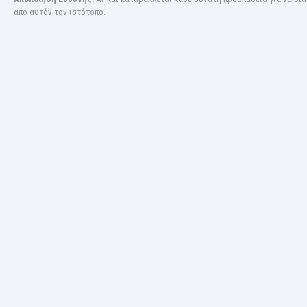
Ινδία
από αυτόν τον ιστότοπο.
Ινδονησία
Ιορδανία
Ιράκ
Ιράν
Ιρλανδία
Ισλανδία
Ισπανία
Ισραήλ
Ιταλία
Καζακστάν
Καμερούν
Καμπότζη
Καναδάς
Κατάρ
Κένια
Κίνα
Κιργιζία
Κολομβία