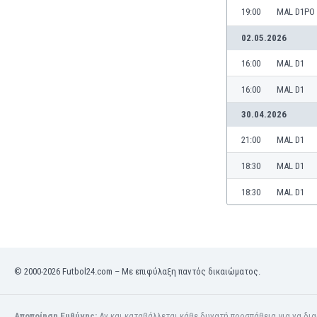
Γερμανία
19:00
MAL D1PO
Γεωργία
02.05.2026
Γιβραλτάρ
Γκάμπια
16:00
MAL D1
Γκαμπόν
16:00
MAL D1
Γκάνα
Γουατεμάλα
30.04.2026
Δανία
21:00
MAL D1
Δομινικανή Δημοκρατία
Εκουαδόρ
18:30
MAL D1
Ελ Σαλβαδόρ
Ελβετία
18:30
MAL D1
Ελλάδα
Εμιράτα
Εσθονία
Ζάμπια
© 2000-2026 Futbol24.com – Με επιφύλαξη παντός δικαιώματος.
Ζιμπάμπουε
Ηνωμένες Πολιτείες Αμερικής
Ιαπωνία
Αποποίηση Ευθύνης:
Αν και καταβάλλεται κάθε δυνατή προσπάθεια για να δι