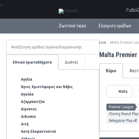
ΕλληνικάБългарски
Futbol
Ζωντανά τώρα
Σύγκριση ομάδων
Live
Malta Premier Le
Malta Premier
Εθνικά πρωταθλήματα
Διεθνές
Κύριο
Αποτ
Αγγλία
Άγιος Χριστόφορος και Νέβις
Malta
Αγκόλα
Αζερμπαιτζάν
Premier League
Αίγυπτος
Closing Round Play
Αιθιοπία
Relegation Play-off
Αιτή
Ακτή Ελεφαντοστού
Αλβανία