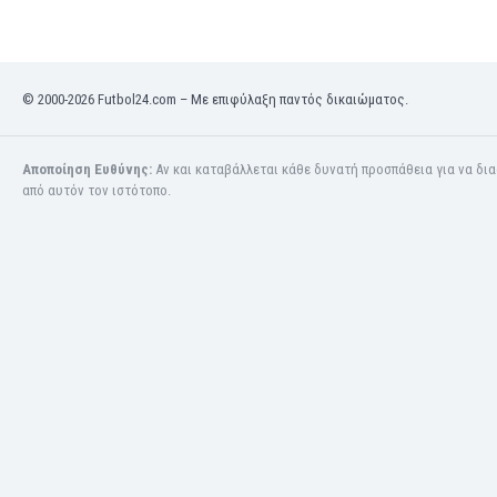
Κόσοβο
Κόστα Ρίκα
Κουβέιτ
© 2000-2026 Futbol24.com – Με επιφύλαξη παντός δικαιώματος.
Κουρασάο
Κροατία
Κύπρος
Αποποίηση Ευθύνης:
Αν και καταβάλλεται κάθε δυνατή προσπάθεια για να δι
Λετονία
από αυτόν τον ιστότοπο.
Λευκορωσία
Λίβανος
Λιβύη
Λιθουανία
Λιχτενστάιν
Λουξεμβούργο
Μακάου
Μαλαισία
Μαλάουι
Μάλι
Μάλτα