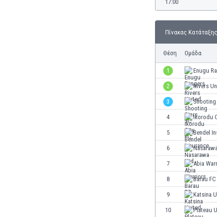
17:00
Γερμανία
Γεωργία
Γιβραλτάρ
Πίνακας Κατάταξη
Γκάμπια
Γκαμπόν
Θέση
Ομάδα
Γκάνα
1
Enugu Ra
Γουατεμάλα
Δανία
2
Rivers Un
Δομινικανή Δημοκρατία
3
Shooting
Εκουαδόρ
4
Ikorodu C
Ελ Σαλβαδόρ
Ελβετία
5
Bendel I
Ελλάδα
6
Nasarawa
Εμιράτα
7
Abia Warr
Εσθονία
Ζάμπια
8
Barau FC
Ζιμπάμπουε
9
Katsina U
Ηνωμένες Πολιτείες Αμερικής
10
Plateau U
Ιαπωνία