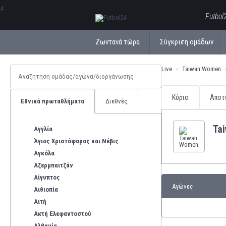
ΕλληνικάБългарски
Futbol
Ζωντανά τώρα
Σύγκριση ομάδων
Live
Taiwan Women
Κύριο
Αποτ
Εθνικά πρωταθλήματα
Διεθνές
Ta
Αγγλία
Άγιος Χριστόφορος και Νέβις
Αγκόλα
Αζερμπαιτζάν
Αίγυπτος
Αγώνες
Αιθιοπία
Αιτή
Ακτή Ελεφαντοστού
Αλβανία