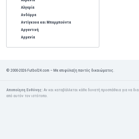
Αλγερία
Ανδόρρα
Αντίγκουα και Μπαρμπούντα
Αργεντινή
Αρμενία
Αρούμπα
Αυστραλία
Αυστρία
Βέλγιο
© 2000-2026 Futbol24.com – Με επιφύλαξη παντός δικαιώματος.
Βενεζουέλα
Βιετνάμ
Βολιβία
Αποποίηση Ευθύνης:
Αν και καταβάλλεται κάθε δυνατή προσπάθεια για να δι
από αυτόν τον ιστότοπο.
Βόρεια Ιρλανδία
Βόρεια Μακεδονία
Βοσνία-Ερζεγοβίνη
Βουλγαρία
Βραζιλία
Γαλλία