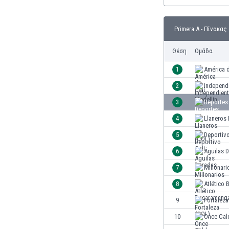
Γερμανία
Γεωργία
Γιβραλτάρ
Primera A - Πίνακας
Γκάμπια
Θέση
Ομάδα
Γκαμπόν
Γκάνα
1
América d
Γουατεμάλα
2
Independ
Δανία
Δομινικανή Δημοκρατία
3
Deportes
Εκουαδόρ
4
Llaneros
Ελ Σαλβαδόρ
5
Deportivo
Ελβετία
Ελλάδα
6
Águilas 
Εμιράτα
7
Millonari
Εσθονία
8
Atlético
Ζάμπια
Ζιμπάμπουε
9
Fortaleza
Ηνωμένες Πολιτείες Αμερικής
10
Once Cal
Ιαπωνία