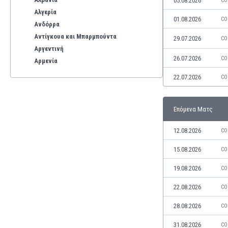
05.08.2026
CO
Αλγερία
01.08.2026
CO
Ανδόρρα
Αντίγκουα και Μπαρμπούντα
29.07.2026
CO
Αργεντινή
26.07.2026
CO
Αρμενία
Αρούμπα
22.07.2026
CO
Αυστραλία
Αυστρία
Επόμενα Ματς
Βέλγιο
Βενεζουέλα
12.08.2026
CO
Βιετνάμ
Βολιβία
15.08.2026
CO
Βόρεια Ιρλανδία
19.08.2026
CO
Βόρεια Μακεδονία
Βοσνία-Ερζεγοβίνη
22.08.2026
CO
Βουλγαρία
28.08.2026
CO
Βραζιλία
Γαλλία
31.08.2026
CO