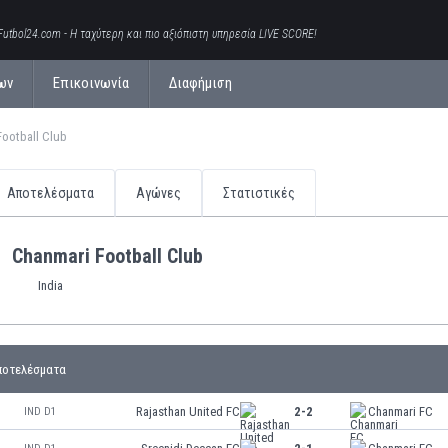
Futbol24.com - Η ταχύτερη και πιο αξιόπιστη υπηρεσία LIVE SCORE!
ων
Επικοινωνία
Διαφήμιση
Football Club
Αποτελέσματα
Αγώνες
Στατιστικές
Chanmari Football Club
India
ποτελέσματα
Rajasthan United FC
2-2
Chanmari FC
IND D1