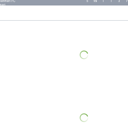
hanmari FC
5
15
1
1
3
1