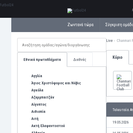
ΕλληνικάБългарски
Ζωντανά τώρα
Σύγκριση ομάδ
Live
Chanmari 
Κύριο
Εθνικά πρωταθλήματα
Διεθνές
Αγγλία
Άγιος Χριστόφορος και Νέβις
Αγκόλα
Αζερμπαιτζάν
Αίγυπτος
Τελευταία Α
Αιθιοπία
Αιτή
19.05.2026
Ακτή Ελεφαντοστού
Αλβανία