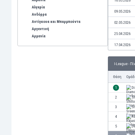
16.05.2026
Αλγερία
09.05.2026
Ανδόρρα
Αντίγκουα και Μπαρμπούντα
02.05.2026
Αργεντινή
25.04.2026
Αρμενία
Αρούμπα
17.04.2026
Αυστραλία
Αυστρία
I-League - Π
Βέλγιο
Βενεζουέλα
Θέση
Ομάδ
Βιετνάμ
Βολιβία
1
D
Βόρεια Ιρλανδία
2
Sh
Βόρεια Μακεδονία
3
Sr
Βοσνία-Ερζεγοβίνη
Βουλγαρία
4
Ra
Βραζιλία
5
D
Γαλλία