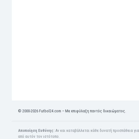
Ινδία
Ινδονησία
Ιορδανία
Ιράκ
Ιράν
Ιρλανδία
Ισλανδία
Ισπανία
Ισραήλ
Ιταλία
Καζακστάν
Καμερούν
Καμπότζη
Καναδάς
Κατάρ
© 2000-2026 Futbol24.com – Με επιφύλαξη παντός δικαιώματος.
Κένια
Κίνα
Αποποίηση Ευθύνης:
Αν και καταβάλλεται κάθε δυνατή προσπάθεια γι
Κιργιζία
από αυτόν τον ιστότοπο.
Κολομβία