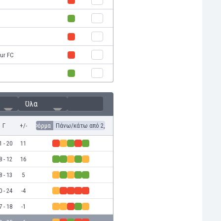
ur FC
Όλα
Γ
+/-
Φόρμα
Πάνω/κάτω από 2,5
1 - 20
11
8 - 12
16
8 - 13
5
0 - 24
-4
7 - 18
-1