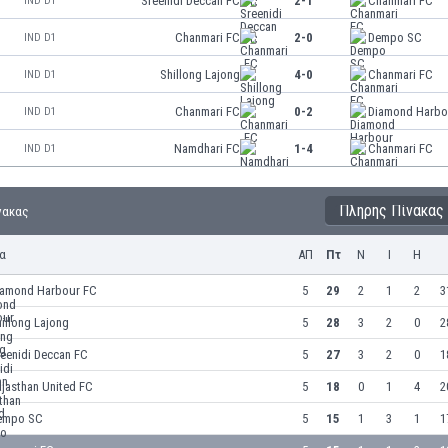
Sreenidi Deccan FC
2-1
Chanmari FC
IND D1
Chanmari FC
2-0
Dempo SC
IND D1
Shillong Lajong
4-0
Chanmari FC
IND D1
Chanmari FC
0-2
Diamond Harbo
IND D1
Namdhari FC
1-4
Chanmari FC
IND D1
Πλήρης Πίνακας
ίνακας
α
ΑΠ
Πτ
Ν
Ι
Η
iamond Harbour FC
5
29
2
1
2
3
illong Lajong
5
28
3
2
0
2
eenidi Deccan FC
5
27
3
2
0
1
jasthan United FC
5
18
0
1
4
2
empo SC
5
15
1
3
1
1