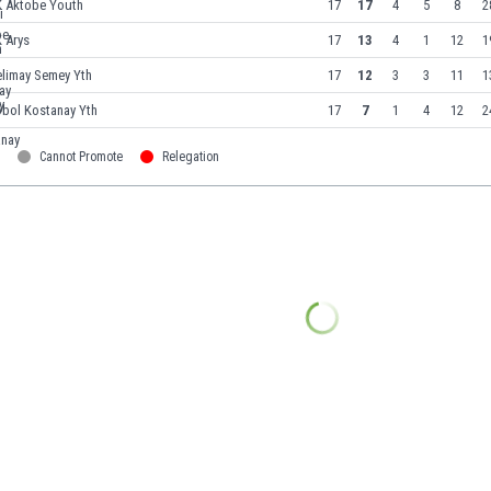
K Aktobe Youth
17
17
4
5
8
2
 Arys
17
13
4
1
12
1
elimay Semey Yth
17
12
3
3
11
1
obol Kostanay Yth
17
7
1
4
12
2
Cannot Promote
Relegation