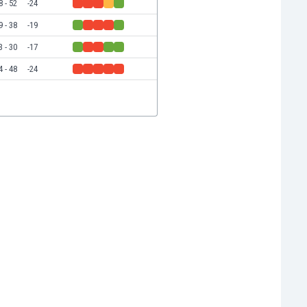
8 - 52
-24
9 - 38
-19
3 - 30
-17
4 - 48
-24