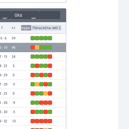
Όλα
Γ
+/-
Φόρμα
Πάνω/κάτω από 2,5
5 - 6
39
6 - 10
46
7 - 13
24
8 - 23
5
9 - 29
0
7 - 20
-3
3 - 23
0
1 - 30
-9
5 - 30
-5
9 - 32
-13