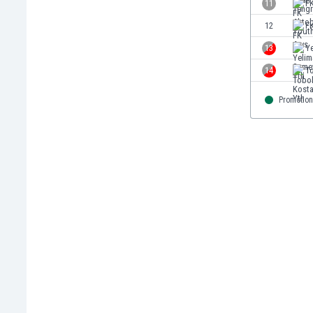
11
F
Ινδία
12
FK
Ινδονησία
Ιορδανία
13
Y
Ιράκ
14
T
Ιράν
Ιρλανδία
Promotion
Ισλανδία
Ισπανία
Ισραήλ
Ιταλία
Καζακστάν
Καμερούν
Καμπότζη
Καναδάς
Κατάρ
Κένια
Κίνα
Κιργιζία
Κολομβία