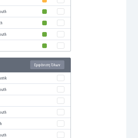
Youth
th
Youth
Εμφάνιση Όλων
stik
Youth
Youth
th
Youth