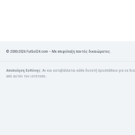
Κόσοβο
Κόστα Ρίκα
Κουβέιτ
Κουρασάο
Κροατία
Κύπρος
Λετονία
© 2000-2026 Futbol24.com – Με επιφύλαξη παντός δικαιώματος.
Λευκορωσία
Λίβανος
Αποποίηση Ευθύνης:
Αν και καταβάλλεται κάθε δυνατή προσπάθεια για να δι
Λιβύη
από αυτόν τον ιστότοπο.
Λιθουανία
Λιχτενστάιν
Λουξεμβούργο
Μακάου
Μαλαισία
Μαλάουι
Μάλι
Μάλτα