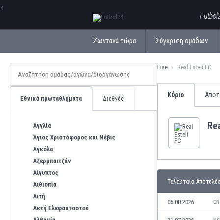
ΕλληνικάБългарски
Futbol
Ζωντανά τώρα
Σύγκριση ομάδων
Live
Real Estelí FC
Κύριο
Αποτ
Εθνικά πρωταθλήματα
Διεθνές
Rea
Αγγλία
Άγιος Χριστόφορος και Νέβις
Αγκόλα
Αζερμπαιτζάν
Αίγυπτος
Τελευταία Αποτελέ
Αιθιοπία
Αιτή
05.08.2026
CN
Ακτή Ελεφαντοστού
Αλβανία