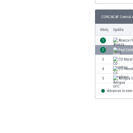
Γερμανία
Γεωργία
Γιβραλτάρ
CONCACAF Central A
Γκάμπια
Θέση
Ομάδα
Γκαμπόν
Γκάνα
1
Alianza F
Γουατεμάλα
2
Real Este
Δανία
Δομινικανή Δημοκρατία
3
CD Marat
Εκουαδόρ
4
CS Hered
Ελ Σαλβαδόρ
5
Antigua 
Ελβετία
Ελλάδα
Advances to next
Εμιράτα
Εσθονία
Ζάμπια
Ζιμπάμπουε
Ηνωμένες Πολιτείες Αμερικής
Ιαπωνία