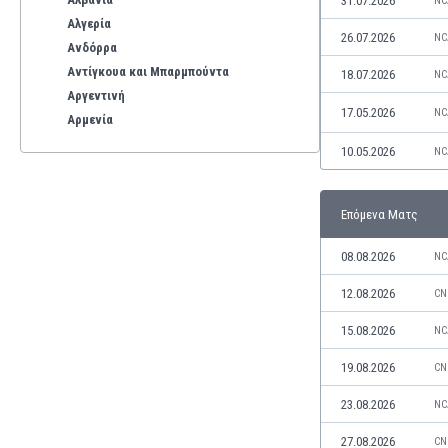
31.07.2026
NC
Αλγερία
26.07.2026
NC
Ανδόρρα
Αντίγκουα και Μπαρμπούντα
18.07.2026
NC
Αργεντινή
17.05.2026
NC
Αρμενία
Αρούμπα
10.05.2026
NC
Αυστραλία
Αυστρία
Επόμενα Ματς
Βέλγιο
Βενεζουέλα
08.08.2026
NC
Βιετνάμ
Βολιβία
12.08.2026
CN
Βόρεια Ιρλανδία
15.08.2026
NC
Βόρεια Μακεδονία
Βοσνία-Ερζεγοβίνη
19.08.2026
CN
Βουλγαρία
23.08.2026
NC
Βραζιλία
Γαλλία
27.08.2026
CN