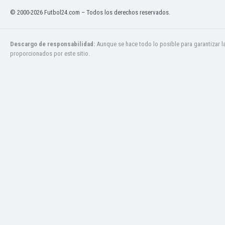
Ghana
© 2000-2026 Futbol24.com – Todos los derechos reservados.
Gibraltar
Grecia
Guatemala
Descargo de responsabilidad:
Aunque se hace todo lo posible para garantizar l
proporcionados por este sitio.
Haiti
Honduras
Hong Kong
Hungría
India
Indonesia
Inglaterra
Irak
Irán
Irlanda
Irlanda del Norte
Islandia
Islas Féroe
Israel
Italia