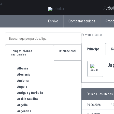
ΕλληνικάБългарски
Futbol
En vivo
Comparar equipos
Pronó
En vivo
Japan
Principal
R
Competiciones
Internacional
nacionales
Ja
Albania
Alemania
Andorra
Angola
Antigua y Barbuda
Últimos Resultados
Arabia Saudita
29.06.2026
Argelia
FI
Argentina