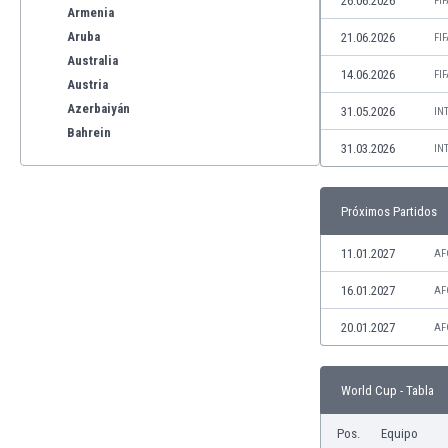
26.06.2026
FI
Armenia
Aruba
21.06.2026
FI
Australia
14.06.2026
FI
Austria
Azerbaiyán
31.05.2026
IN
Bahrein
31.03.2026
IN
Bangladesh
Barbados
Bélgica
Próximos Partidos
Benelux
Bermudas
11.01.2027
AF
Bielorrusia
16.01.2027
AF
Bolivia
Bonaire
20.01.2027
AF
Bosnia y Herzegovina
Botswana
World Cup - Tabla
Brasil
Brunéi
Pos.
Equipo
Bulgaria