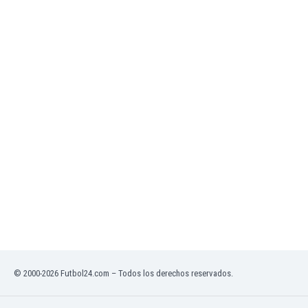
Ghana
Gibraltar
Grecia
Guatemala
Haiti
Honduras
Hong Kong
Hungría
India
Indonesia
Inglaterra
Irak
Irán
Irlanda
Irlanda del Norte
Islandia
Islas Féroe
© 2000-2026 Futbol24.com – Todos los derechos reservados.
Israel
Italia