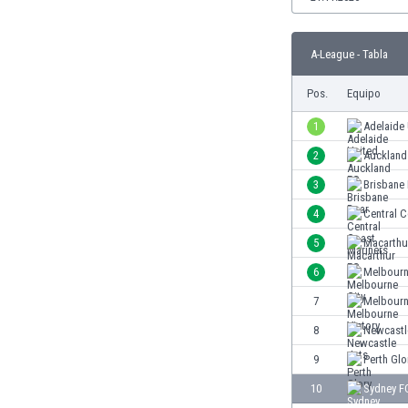
Burkina Faso
Burundi
A-League - Tabla
Bután
Camboya
Pos.
Equipo
Camerún
1
Adelaide
Canadá
Chile
2
Auckland
China
3
Brisbane
Chipre
4
Central C
Colombia
Corea del Sur
5
Macarthu
Costa de Marfil
6
Melbourn
Costa Rica
7
Melbourn
Croacia
Curazao
8
Newcastl
Dinamarca
9
Perth Glo
Ecuador
10
Sydney F
Egipto