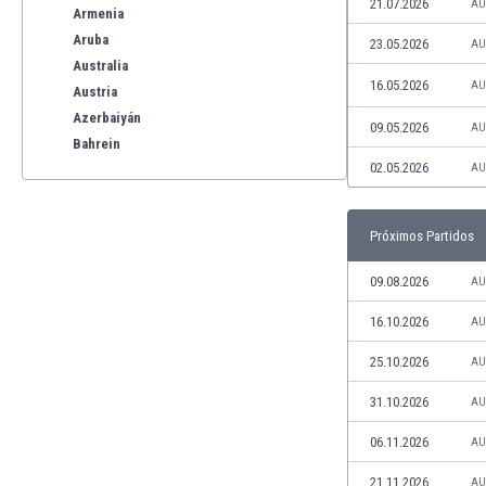
21.07.2026
AU
Armenia
Aruba
23.05.2026
AU
Australia
16.05.2026
AU
Austria
Azerbaiyán
09.05.2026
AU
Bahrein
02.05.2026
AU
Bangladesh
Barbados
Bélgica
Próximos Partidos
Benelux
Bermudas
09.08.2026
AU
Bielorrusia
16.10.2026
AU
Bolivia
Bonaire
25.10.2026
AU
Bosnia y Herzegovina
31.10.2026
AU
Botswana
Brasil
06.11.2026
AU
Brunéi
Bulgaria
21.11.2026
AU