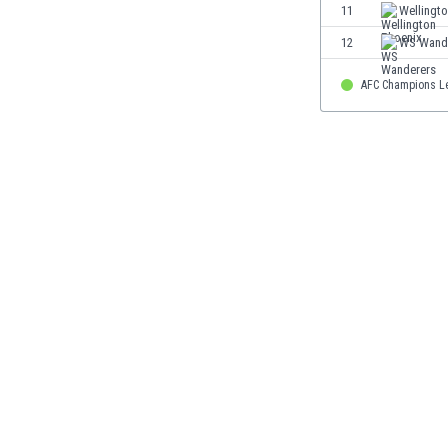
El Salvador
11
Wellingt
Emiratos Árabes Unidos
12
WS Wand
Escandinavia
Escocia
AFC Champions L
Eslovaquia
Eslovenia
España
Estados Unidos
Estonia
Eswatini
Etiopía
Fiji
Filipinas
Finlandia
Francia
Gabón
Gales
Gambia
Georgia