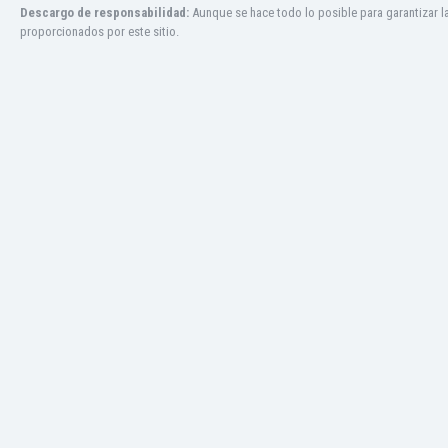
Descargo de responsabilidad:
Aunque se hace todo lo posible para garantizar l
Jamaica
proporcionados por este sitio.
Japón
Jordania
Kazajstán
Kenia
Kirguizistán
Kosovo
Kuwait
Letonia
Líbano
Libia
Liechtenstein
Lituania
Luxemburgo
Macao
Macedonia del Norte
Malasia
Malawi