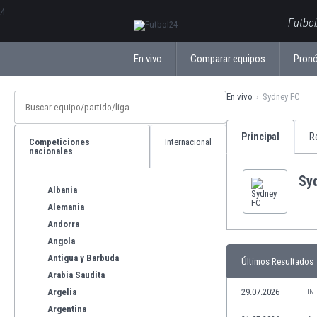
ΕλληνικάБългарски
Futbol
En vivo
Comparar equipos
Pronó
En vivo
Sydney FC
Principal
R
Competiciones
Internacional
nacionales
Sy
Albania
Alemania
Andorra
Angola
Antigua y Barbuda
Últimos Resultados
Arabia Saudita
Argelia
29.07.2026
IN
Argentina