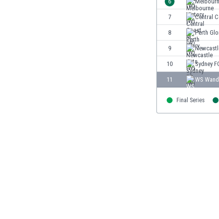
6
Melbourn
Burkina Faso
7
Central C
Burundi
8
Perth Glo
Bután
Camboya
9
Newcastl
Camerún
10
Sydney F
Canadá
11
WS Wande
Chile
China
Final Series
Chipre
Colombia
Corea del Sur
Costa de Marfil
Costa Rica
Croacia
Curazao
Dinamarca
Ecuador
Egipto