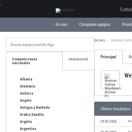
ΕλληνικάБългарски
Futbol
En vivo
Comparar equipos
Pronó
En vivo
Western Syd
Principal
R
Competiciones
Internacional
nacionales
We
Albania
Alemania
Andorra
Angola
Antigua y Barbuda
Últimos Resultados
Arabia Saudita
29.03.2026
Argelia
AU
Argentina