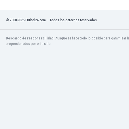
Ghana
Gibraltar
Grecia
© 2000-2026 Futbol24.com – Todos los derechos reservados.
Guatemala
Haiti
Honduras
Descargo de responsabilidad:
Aunque se hace todo lo posible para garantizar l
proporcionados por este sitio.
Hong Kong
Hungría
India
Indonesia
Inglaterra
Irak
Irán
Irlanda
Irlanda del Norte
Islandia
Islas Féroe
Israel
Italia