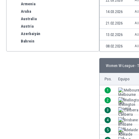
22.03.2026
AU
Armenia
Aruba
14.03.2026
AU
Australia
21.02.2026
AU
Austria
Azerbaiyán
13.02.2026
AU
Bahrein
08.02.2026
AU
Bangladesh
Barbados
Bélgica
Women W-League - T
Benelux
Bermudas
Pos.
Equipo
Bielorrusia
1
Melbourn
Bolivia
2
Wellingt
Bonaire
Bosnia y Herzegovina
3
Canberra
Botswana
4
Brisbane
Brasil
5
Adelaide
Brunéi
Bulgaria