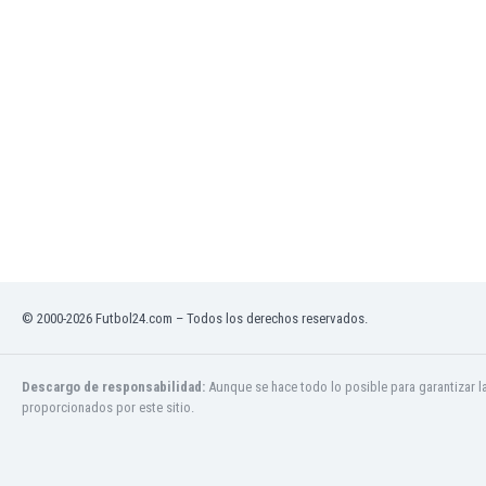
El Salvador
Emiratos Árabes Unidos
Escandinavia
Escocia
Eslovaquia
Eslovenia
España
Estados Unidos
Estonia
Eswatini
Etiopía
Fiji
Filipinas
© 2000-2026 Futbol24.com – Todos los derechos reservados.
Finlandia
Francia
Descargo de responsabilidad:
Aunque se hace todo lo posible para garantizar l
Gabón
proporcionados por este sitio.
Gales
Gambia
Georgia