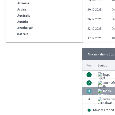
05.06.2026
IN
Armenia
Aruba
29.12.2025
CA
Australia
26.12.2025
CA
Austria
Azerbaiyán
22.12.2025
CA
Bahrein
17.12.2025
IN
Bangladesh
Barbados
Bélgica
African Nations Cup 
Benelux
Bermudas
Pos.
Equipo
Bielorrusia
1
Egypt
Bolivia
2
South Afr
Bonaire
Bosnia y Herzegovina
3
Angola
Botswana
4
Zimbabw
Brasil
Brunéi
Advances to next
Bulgaria