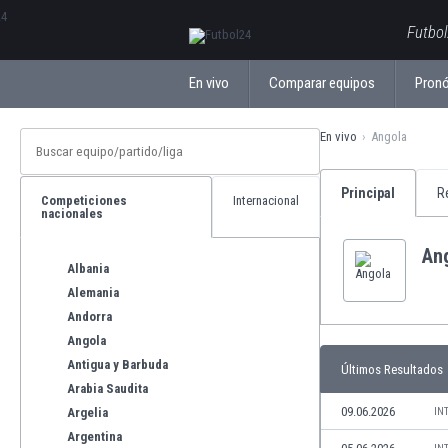
ΕλληνικάБългарски
Futbol
En vivo
Comparar equipos
Pronó
En vivo
Angola
Principal
R
Competiciones
Internacional
nacionales
An
Albania
Alemania
Andorra
Angola
Antigua y Barbuda
Últimos Resultados
Arabia Saudita
09.06.2026
Argelia
IN
Argentina