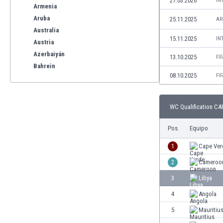
27.03.2026
IN
Armenia
Aruba
25.11.2025
AR
Australia
15.11.2025
IN
Austria
Azerbaiyán
13.10.2025
FI
Bahrein
08.10.2025
FI
Bangladesh
Barbados
Bélgica
WC Qualification CAF
Benelux
Bermudas
Pos.
Equipo
Bielorrusia
1
Cape Ver
Bolivia
Bonaire
2
Cameroo
Bosnia y Herzegovina
3
Libya
Botswana
4
Angola
Brasil
Brunéi
5
Mauritiu
Bulgaria