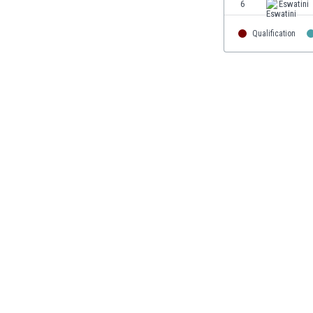
6
Eswatini
Burkina Faso
Burundi
Qualification
Bután
Camboya
Camerún
Canadá
Chile
China
Chipre
Colombia
Corea del Sur
Costa de Marfil
Costa Rica
Croacia
Curazao
Dinamarca
Ecuador
Egipto