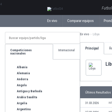
ΕλληνικάБългарски
Futbol
En vivo
Comparar equipos
Pronó
En vivo
Libya
Principal
R
Competiciones
Internacional
nacionales
Li
Albania
Alemania
Andorra
Angola
Antigua y Barbuda
Últimos Resultados
Arabia Saudita
31.03.2026
Argelia
IN
Argentina