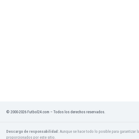
El Salvador
Emiratos Árabes Unidos
Escandinavia
Escocia
Eslovaquia
Eslovenia
España
Estados Unidos
Estonia
Eswatini
Etiopía
Fiji
Filipinas
Finlandia
Francia
© 2000-2026 Futbol24.com – Todos los derechos reservados.
Gabón
Gales
Gambia
Descargo de responsabilidad:
Aunque se hace todo lo posible para garantizar l
Georgia
proporcionados por este sitio.