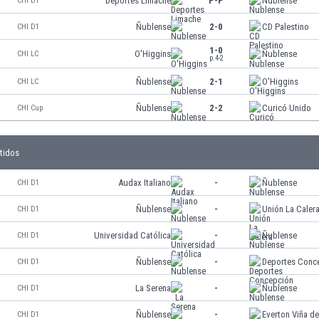
Deportes Limache
P-P
Ñublense
CHI D1
Ñublense
2-0
CD Palestino
CHI D1
1-0
O'Higgins
Ñublense
CHI LC
p.4-2
Ñublense
2-1
O'Higgins
CHI LC
Ñublense
2-2
Curicó Unido
CHI Cup
tidos
Audax Italiano
-
Ñublense
CHI D1
Ñublense
-
Unión La Caler
CHI D1
Universidad Católica
-
Ñublense
CHI D1
Ñublense
-
Deportes Conc
CHI D1
La Serena
-
Ñublense
CHI D1
Ñublense
-
Everton Viña de
CHI D1