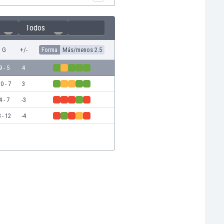
Todos
G
+/-
Forma
Más/menos 2.5
9 - 5
4
0 - 7
3
4 - 7
-3
 - 12
-4