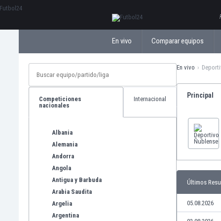
ΕλληνικάБългарски
En vivo
Comparar equipos
En vivo
Deport
Principal
Competiciones
Internacional
nacionales
Albania
Alemania
Andorra
Angola
Antigua y Barbuda
Últimos Resu
Arabia Saudita
05.08.2026
Argelia
Argentina