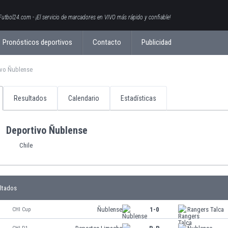
Futbol24.com - ¡El servicio de marcadores en VIVO más rápido y confiable!
Pronósticos deportivos
Contacto
Publicidad
ivo Ñublense
Resultados
Calendario
Estadísticas
Deportivo Ñublense
Chile
ltados
Ñublense
1-0
Rangers Talca
CHI Cup