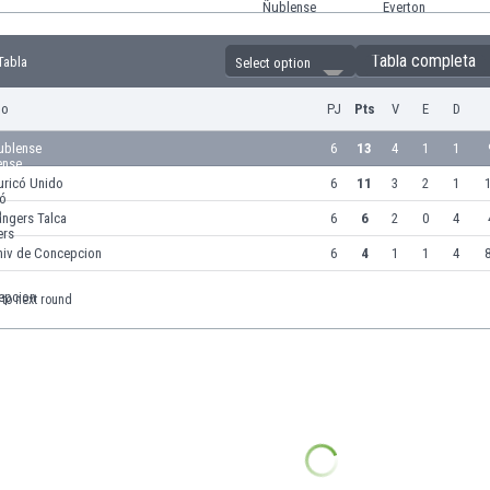
Tabla completa
Tabla
Select option
po
PJ
Pts
V
E
D
ublense
6
13
4
1
1
uricó Unido
6
11
3
2
1
1
angers Talca
6
6
2
0
4
niv de Concepcion
6
4
1
1
4
8
to next round