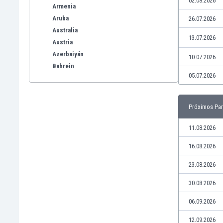
02.08.2026
Armenia
Aruba
26.07.2026
Australia
13.07.2026
Austria
Azerbaiyán
10.07.2026
Bahrein
05.07.2026
Bangladesh
Barbados
Bélgica
Próximos Par
Benelux
Bermudas
11.08.2026
Bielorrusia
16.08.2026
Bolivia
Bonaire
23.08.2026
Bosnia y Herzegovina
30.08.2026
Botswana
Brasil
06.09.2026
Brunéi
12.09.2026
Bulgaria