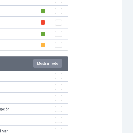
Mostrar Todo
a
epción
l Mar