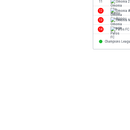
El Salvador
11
Omonia 2
Emiratos Árabes Unidos
12
Omonia A
Escandinavia
13
Omonia N
Escocia
Eslovaquia
14
Pafos FC
Eslovenia
Champions Leag
España
Estados Unidos
Estonia
Eswatini
Etiopía
Fiji
Filipinas
Finlandia
Francia
Gabón
Gales
Gambia
Georgia