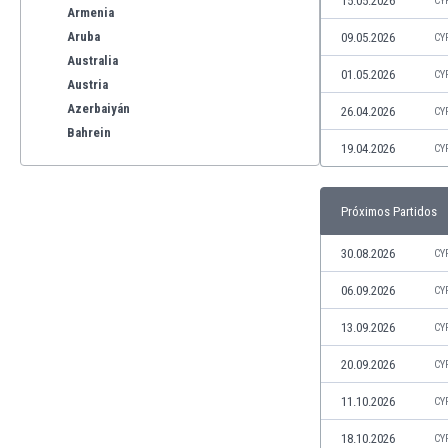
15.05.2026
CY
Armenia
Aruba
09.05.2026
CY
Australia
01.05.2026
CY
Austria
Azerbaiyán
26.04.2026
CY
Bahrein
19.04.2026
CY
Bangladesh
Barbados
Bélgica
Próximos Partidos
Benelux
Bermudas
30.08.2026
CY
Bielorrusia
06.09.2026
CY
Bolivia
Bonaire
13.09.2026
CY
Bosnia y Herzegovina
20.09.2026
CY
Botswana
Brasil
11.10.2026
CY
Brunéi
18.10.2026
CY
Bulgaria