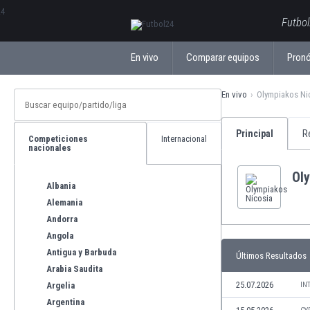
ΕλληνικάБългарски
Futbol
En vivo
Comparar equipos
Pronó
En vivo
Olympiakos Ni
Principal
R
Competiciones
Internacional
nacionales
Ol
Albania
Alemania
Andorra
Angola
Antigua y Barbuda
Últimos Resultados
Arabia Saudita
25.07.2026
Argelia
IN
Argentina