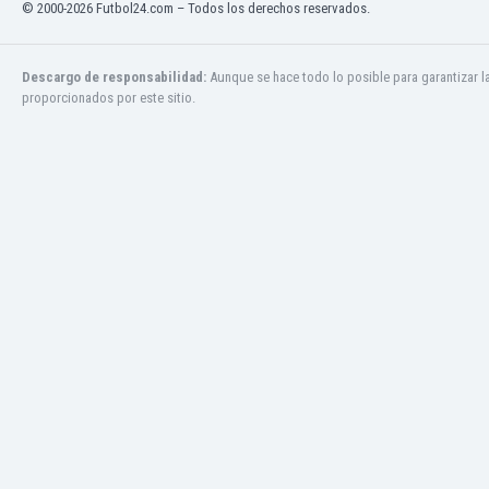
© 2000-2026 Futbol24.com – Todos los derechos reservados.
Jamaica
Japón
Jordania
Descargo de responsabilidad:
Aunque se hace todo lo posible para garantizar l
proporcionados por este sitio.
Kazajstán
Kenia
Kirguizistán
Kosovo
Kuwait
Letonia
Líbano
Libia
Liechtenstein
Lituania
Luxemburgo
Macao
Macedonia del Norte
Malasia
Malawi