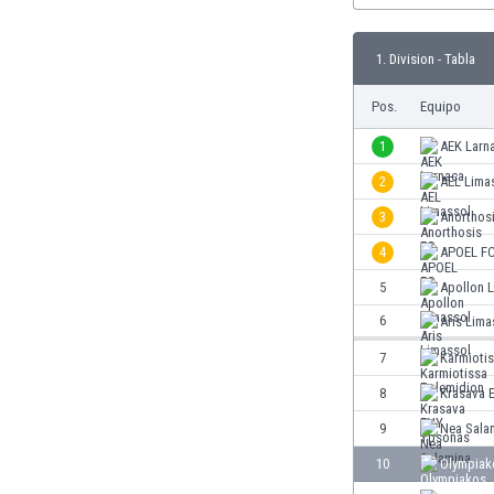
Burkina Faso
Burundi
1. Division - Tabla
Bután
Camboya
Pos.
Equipo
Camerún
1
AEK Larn
Canadá
Chile
2
AEL Lima
China
3
Anorthos
Chipre
4
APOEL F
Colombia
Corea del Sur
5
Apollon 
Costa de Marfil
6
Aris Lima
Costa Rica
7
Karmioti
Croacia
Curazao
8
Krasava 
Dinamarca
9
Nea Sala
Ecuador
10
Olympiak
Egipto