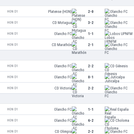
Platense (HON)
2-0
Olancho FC
HON D1
CD Motagua
3-2
Olancho FC
HON D1
Olancho FC
1-1
Lobos UPNFM
HON D1
CD Marathón
2-1
Olancho FC
HON D1
Olancho FC
2-2
CD Génesis
HON D1
Olancho FC
0-1
Juticalpa
HON D1
CD Victoria
2-2
Olancho FC
HON D1
Olancho FC
1-1
Real España
HON D1
Olancho FC
6-2
CD Choloma
HON D1
CD Olimpia
2-2
Olancho FC
HON D1