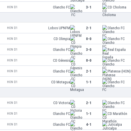
Olancho FC
3-1
CD Choloma
HON D1
Lobos UPNFM
2-1
Olancho FC
HON D1
CD Olimpia
0-0
Olancho FC
HON D1
Olancho FC
3-0
Real España
HON D1
CD Génesis
0-0
Olancho FC
HON D1
Olancho FC
2-1
Platense (HON)
HON D1
CD Motagua
1-1
Olancho FC
HON D1
CD Victoria
2-1
Olancho FC
HON D1
Olancho FC
1-1
CD Marathón
HON D1
Olancho FC
4-1
Juticalpa
HON D1