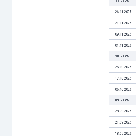
11.2025
Ghana
Gibraltar
26.11.2025
Grecia
21.11.2025
Guatemala
Haiti
09.11.2025
Honduras
01.11.2025
Hong Kong
Hungría
10.2025
India
26.10.2025
Indonesia
Inglaterra
17.10.2025
Irak
05.10.2025
Irán
Irlanda
09.2025
Irlanda del Norte
28.09.2025
Islandia
Islas Féroe
21.09.2025
Israel
18.09.2025
Italia