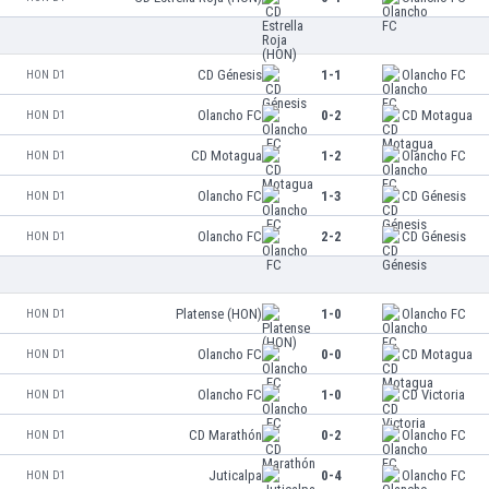
CD Génesis
1-1
Olancho FC
HON D1
Olancho FC
0-2
CD Motagua
HON D1
CD Motagua
1-2
Olancho FC
HON D1
Olancho FC
1-3
CD Génesis
HON D1
Olancho FC
2-2
CD Génesis
HON D1
Platense (HON)
1-0
Olancho FC
HON D1
Olancho FC
0-0
CD Motagua
HON D1
Olancho FC
1-0
CD Victoria
HON D1
CD Marathón
0-2
Olancho FC
HON D1
Juticalpa
0-4
Olancho FC
HON D1