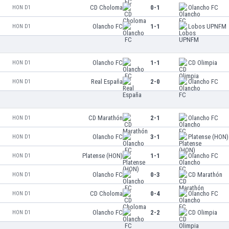
CD Choloma
0-1
Olancho FC
HON D1
Olancho FC
1-1
Lobos UPNFM
HON D1
Olancho FC
1-1
CD Olimpia
HON D1
Real España
2-0
Olancho FC
HON D1
CD Marathón
2-1
Olancho FC
HON D1
Olancho FC
3-1
Platense (HON)
HON D1
Platense (HON)
1-1
Olancho FC
HON D1
Olancho FC
0-3
CD Marathón
HON D1
CD Choloma
0-4
Olancho FC
HON D1
Olancho FC
2-2
CD Olimpia
HON D1