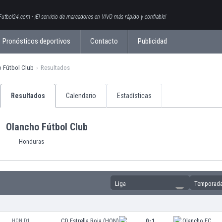
Futbol24.com - ¡El servicio de marcadores en VIVO más rápido y confiable!
Pronósticos deportivos
Contacto
Publicidad
o Fútbol Club
Resultados
Resultados
Calendario
Estadísticas
Olancho Fútbol Club
Honduras
Liga
Temporad
CD Estrella Roja (HON)
0-1
Olancho FC
HON D1