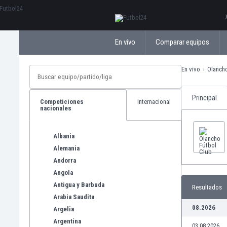
ΕλληνικάБългарски
En vivo
Comparar equipos
En vivo
Olanch
Principal
Competiciones
Internacional
nacionales
Albania
Alemania
Andorra
Angola
Antigua y Barbuda
Resultados
Arabia Saudita
08.2026
Argelia
Argentina
03.08.2026