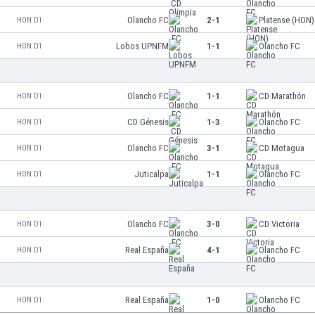
Olancho FC
2-1
Platense (HON)
HON D1
Lobos UPNFM
1-1
Olancho FC
HON D1
Olancho FC
1-1
CD Marathón
HON D1
CD Génesis
1-3
Olancho FC
HON D1
Olancho FC
3-1
CD Motagua
HON D1
Juticalpa
1-1
Olancho FC
HON D1
Olancho FC
3-0
CD Victoria
HON D1
Real España
4-1
Olancho FC
HON D1
Real España
1-0
Olancho FC
HON D1