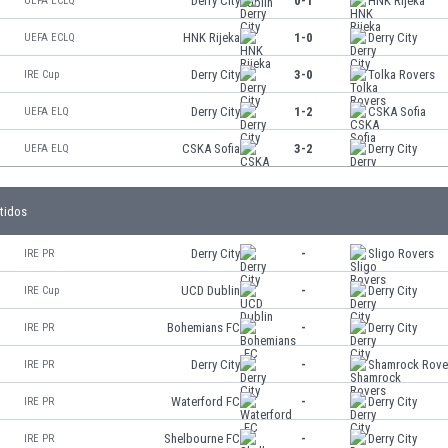
Derry City
0-1
HNK Rijeka
UEFA ECLQ
HNK Rijeka
1-0
Derry City
UEFA ECLQ
Derry City
3-0
Tolka Rovers
IRE Cup
Derry City
1-2
CSKA Sofia
UEFA ELQ
CSKA Sofia
3-2
Derry City
UEFA ELQ
tidos
Derry City
-
Sligo Rovers
IRE PR
UCD Dublin
-
Derry City
IRE Cup
Bohemians FC
-
Derry City
IRE PR
Derry City
-
Shamrock Rove
IRE PR
Waterford FC
-
Derry City
IRE PR
Shelbourne FC
-
Derry City
IRE PR