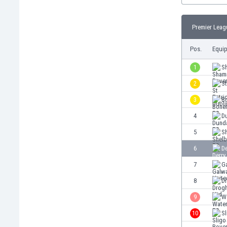
Burkina Faso
Burundi
Premier Leag
Bután
Camboya
Pos.
Equi
Camerún
1
S
Canadá
Chile
2
St
China
3
B
Chipre
4
D
Colombia
Corea del Sur
5
S
Costa de Marfil
6
De
Costa Rica
7
G
Croacia
Curazao
8
D
Dinamarca
9
W
Ecuador
10
Sl
Egipto