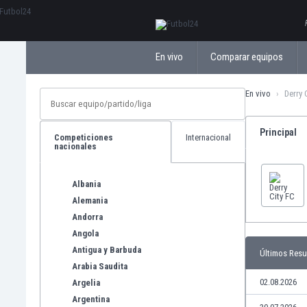
ΕλληνικάБългарски
En vivo
Comparar equipos
En vivo
Derry 
Principal
Competiciones
Internacional
nacionales
Albania
Alemania
Andorra
Angola
Antigua y Barbuda
Últimos Resu
Arabia Saudita
02.08.2026
Argelia
Argentina