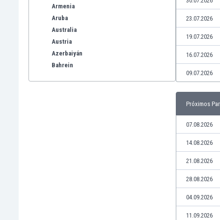
30.07.2026
Armenia
Aruba
23.07.2026
Australia
19.07.2026
Austria
Azerbaiyán
16.07.2026
Bahrein
09.07.2026
Bangladesh
Barbados
Bélgica
Próximos Par
Benelux
Bermudas
07.08.2026
Bielorrusia
14.08.2026
Bolivia
Bonaire
21.08.2026
Bosnia y Herzegovina
28.08.2026
Botswana
Brasil
04.09.2026
Brunéi
11.09.2026
Bulgaria