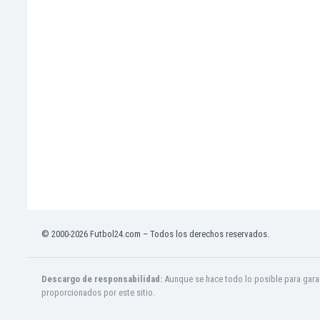
Ghana
Gibraltar
Grecia
Guatemala
Haiti
Honduras
Hong Kong
Hungría
India
Indonesia
Inglaterra
Irak
Irán
Irlanda
© 2000-2026 Futbol24.com – Todos los derechos reservados.
Irlanda del Norte
Islandia
Descargo de responsabilidad:
Aunque se hace todo lo posible para garan
Islas Féroe
proporcionados por este sitio.
Israel
Italia