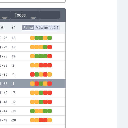
Todos
G
+/-
Forma
Más/menos 2.5
0 - 22
18
1 - 22
19
1 - 28
13
0 - 38
2
5 - 36
-1
3 - 32
1
3 - 40
-7
1 - 43
-12
4 - 47
-13
3 - 43
-20