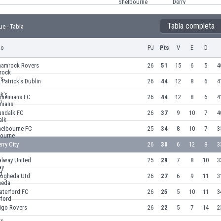
Tabla completa
ue - Tabla
po
PJ
Pts
V
E
D
hamrock Rovers
26
51
15
6
5
4
 Patrick's Dublin
26
44
12
8
6
4
ohemians FC
26
44
12
8
6
4
undalk FC
26
37
9
10
7
4
helbourne FC
25
34
8
10
7
3
rry City
26
30
6
12
8
3
alway United
25
29
7
8
10
3
rogheda Utd
26
27
6
9
11
3
aterford FC
26
25
5
10
11
3
igo Rovers
26
22
5
7
14
2