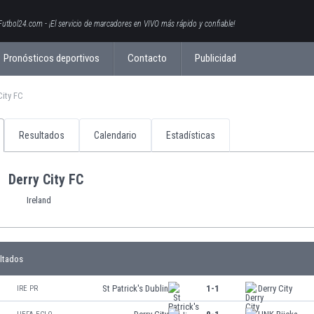
Futbol24.com - ¡El servicio de marcadores en VIVO más rápido y confiable!
Pronósticos deportivos
Contacto
Publicidad
City FC
Resultados
Calendario
Estadísticas
Derry City FC
Ireland
ltados
St Patrick's Dublin
1-1
Derry City
IRE PR