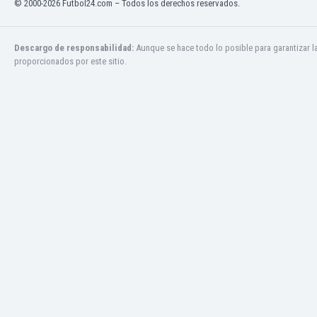
© 2000-2026 Futbol24.com – Todos los derechos reservados.
El Salvador
Emiratos Árabes Unidos
Escandinavia
Descargo de responsabilidad:
Aunque se hace todo lo posible para garantizar l
Escocia
proporcionados por este sitio.
Eslovaquia
Eslovenia
España
Estados Unidos
Estonia
Eswatini
Etiopía
Fiji
Filipinas
Finlandia
Francia
Gabón
Gales
Gambia
Georgia