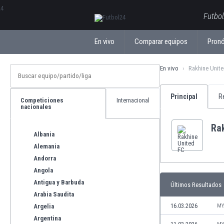
ΕλληνικάБългарски
Futbol
En vivo
Comparar equipos
Pronó
En vivo
Rakhine Unit
Principal
R
Competiciones
Internacional
nacionales
Ra
Albania
Alemania
Andorra
Angola
Antigua y Barbuda
Últimos Resultados
Arabia Saudita
16.03.2026
Argelia
MY
Argentina