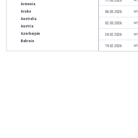
11.03.2026
MY
Armenia
Aruba
06.03.2026
MY
Australia
02.03.2026
MY
Austria
Azerbaiyán
24.02.2026
MY
Bahrein
19.02.2026
MY
Bangladesh
Barbados
Bélgica
Benelux
Bermudas
Bielorrusia
Bolivia
Bonaire
Bosnia y Herzegovina
Botswana
Brasil
Brunéi
Bulgaria