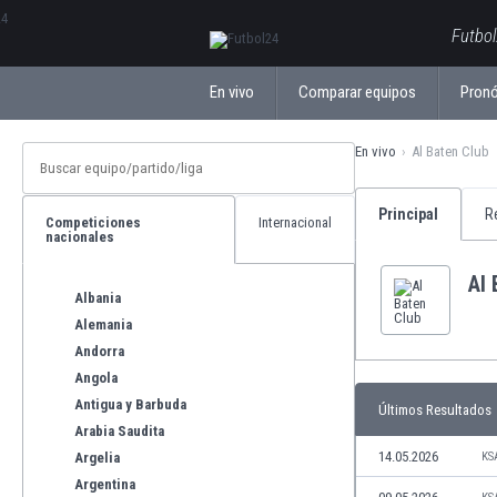
ΕλληνικάБългарски
Futbol
En vivo
Comparar equipos
Pronó
En vivo
Al Baten Club
Principal
R
Competiciones
Internacional
nacionales
Al 
Albania
Alemania
Andorra
Angola
Antigua y Barbuda
Últimos Resultados
Arabia Saudita
14.05.2026
Argelia
KS
Argentina