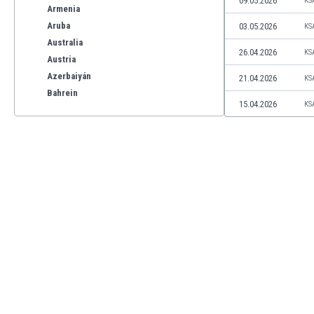
09.05.2026
KS
Armenia
Aruba
03.05.2026
KS
Australia
26.04.2026
KS
Austria
Azerbaiyán
21.04.2026
KS
Bahrein
15.04.2026
KS
Bangladesh
Barbados
Bélgica
Benelux
Bermudas
Bielorrusia
Bolivia
Bonaire
Bosnia y Herzegovina
Botswana
Brasil
Brunéi
Bulgaria