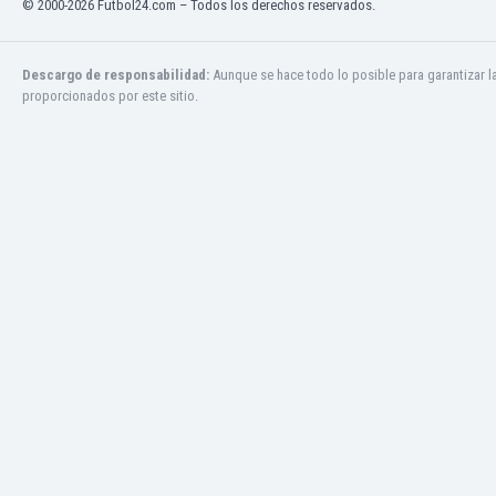
© 2000-2026 Futbol24.com – Todos los derechos reservados.
El Salvador
Emiratos Árabes Unidos
Escandinavia
Descargo de responsabilidad:
Aunque se hace todo lo posible para garantizar l
Escocia
proporcionados por este sitio.
Eslovaquia
Eslovenia
España
Estados Unidos
Estonia
Eswatini
Etiopía
Fiji
Filipinas
Finlandia
Francia
Gabón
Gales
Gambia
Georgia