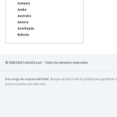
Armenia
Aruba
Australia
Austria
Azerbaiyán
Bahrein
Bangladesh
Barbados
Bélgica
Benelux
© 2000-2026 Futbol24.com – Todos los derechos reservados.
Bermudas
Bielorrusia
Bolivia
Descargo de responsabilidad:
Aunque se hace todo lo posible para garantizar l
proporcionados por este sitio.
Bonaire
Bosnia y Herzegovina
Botswana
Brasil
Brunéi
Bulgaria