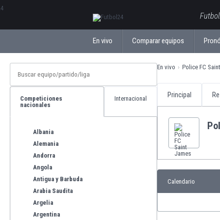
ΕλληνικάБългарски
Futbol
En vivo
Comparar equipos
Pronó
En vivo
Police FC Sain
Principal
Re
Competiciones
Internacional
nacionales
Po
Albania
Alemania
Andorra
Angola
Antigua y Barbuda
Calendario
Arabia Saudita
Argelia
Argentina