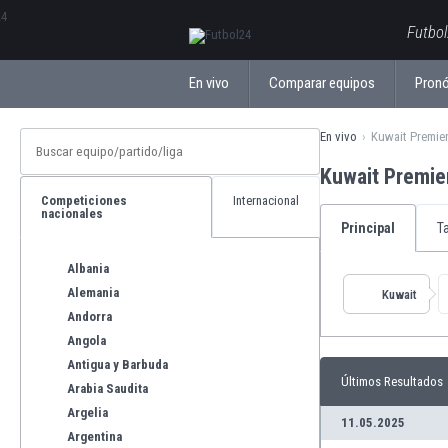
ΕλληνικάБългарски
Futbol
En vivo
Comparar equipos
Pronó
En vivo
Kuwait Premie
Kuwait Premi
Competiciones
Internacional
nacionales
Principal
T
Albania
Alemania
Kuwait
Andorra
Angola
Antigua y Barbuda
Últimos Resultados
Arabia Saudita
Argelia
11.05.2025
Argentina