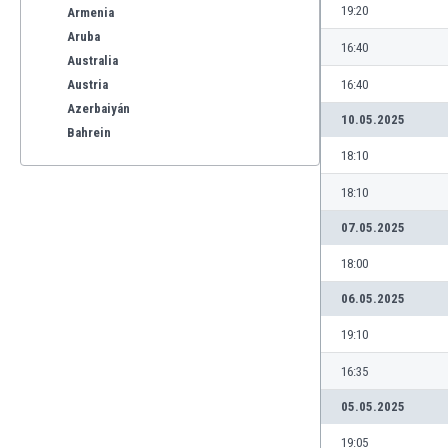
19:20
Armenia
Aruba
16:40
Australia
Austria
16:40
Azerbaiyán
10.05.2025
Bahrein
18:10
Bangladesh
Barbados
18:10
Bélgica
07.05.2025
Benelux
Bermudas
18:00
Bielorrusia
06.05.2025
Bolivia
Bonaire
19:10
Bosnia y Herzegovina
16:35
Botswana
Brasil
05.05.2025
Brunéi
19:05
Bulgaria