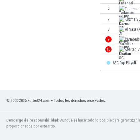
El Salvador
6
Tadamon
Emiratos Árabes Unidos
Escandinavia
7
Kazma S
Escocia
8
Al Nasr 
Eslovaquia
Eslovenia
9
Yarmouk
España
10
Khaitan 
Estados Unidos
Estonia
AFC Cup Playoff
Eswatini
Etiopía
Fiji
Filipinas
Finlandia
© 2000-2026 Futbol24.com – Todos los derechos reservados.
Francia
Gabón
Descargo de responsabilidad:
Aunque se hace todo lo posible para garantizar l
Gales
proporcionados por este sitio.
Gambia
Georgia