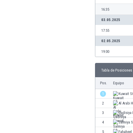
Burkina Faso
16:35
Burundi
03.05.2025
Bután
Camboya
17:55
Camerún
02.05.2025
Canadá
Chile
19:00
China
Chipre
Colombia
Tabla de Posiciones
Corea del Sur
Pos.
Equipo
Costa de Marfil
Costa Rica
1
Kuwait S
Croacia
2
Al Arabi 
Curazao
3
Qadisiya
Dinamarca
Ecuador
4
Salmiya 
Egipto
5
Fahaheel