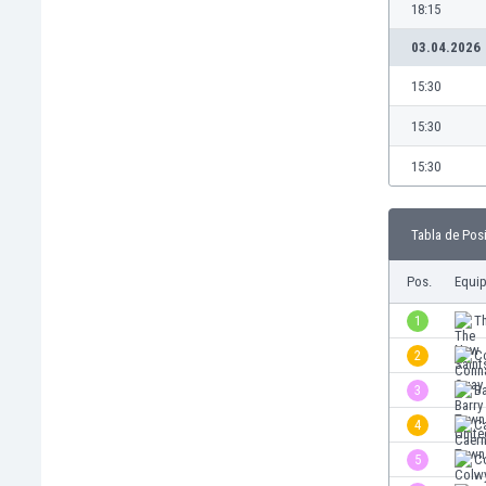
18:15
Burkina Faso
03.04.2026
Burundi
Bután
15:30
Camboya
Camerún
15:30
Canadá
15:30
Chile
China
Chipre
Tabla de Pos
Colombia
Pos.
Equi
Corea del Sur
Costa de Marfil
1
T
Costa Rica
2
C
Croacia
Curazao
3
B
Dinamarca
4
C
Ecuador
5
C
Egipto