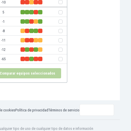
-10
5
-1
-8
-11
-12
-65
Comparar equipos seleccionados
de cookies
Política de privacidad
Términos de servicio
ualquier tipo de uso de cualquier tipo de datos e información