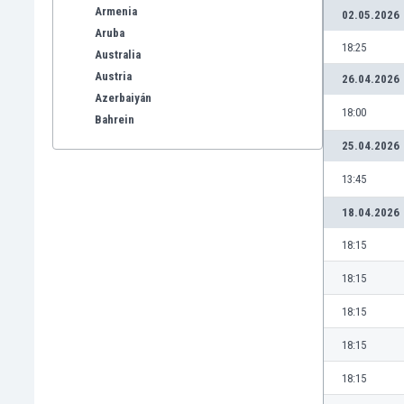
Armenia
02.05.2026
Aruba
18:25
Australia
Austria
26.04.2026
Azerbaiyán
18:00
Bahrein
Bangladesh
25.04.2026
Barbados
13:45
Bélgica
Benelux
18.04.2026
Bermudas
18:15
Bielorrusia
Bolivia
18:15
Bonaire
18:15
Bosnia y Herzegovina
Botswana
18:15
Brasil
18:15
Brunéi
Bulgaria