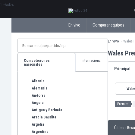
ΕλληνικάБългарски
En vivo
Comparar equipos
En vivo
Wales 
Wales Pre
Competiciones
Internacional
nacionales
Principal
Albania
Alemania
Wale
Andorra
Angola
Premier
Antigua y Barbuda
Arabia Saudita
Argelia
Últimos Resu
Argentina