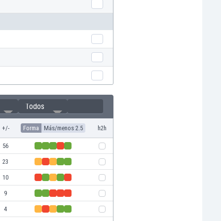
Todos
+/-
Forma
Más/menos 2.5
h2h
56
23
10
9
4