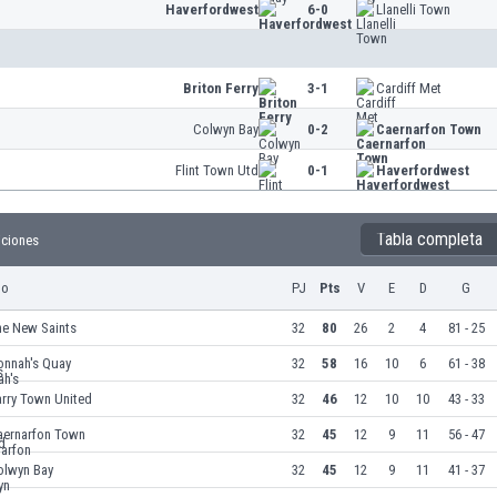
Haverfordwest
6-0
Llanelli Town
Briton Ferry
3-1
Cardiff Met
Colwyn Bay
0-2
Caernarfon Town
Flint Town Utd
0-1
Haverfordwest
Tabla completa
iciones
po
PJ
Pts
V
E
D
G
he New Saints
32
80
26
2
4
81 - 25
onnah's Quay
32
58
16
10
6
61 - 38
arry Town United
32
46
12
10
10
43 - 33
aernarfon Town
32
45
12
9
11
56 - 47
olwyn Bay
32
45
12
9
11
41 - 37