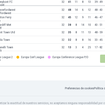
enybont FC
32
41
11
8
13
39 - 49
averfordwest
32
48
14
6
12
48 - 43
iton Ferry
32
45
12
9
11
46 - 47
rdiff Met
32
38
8
14
10
43 - 51
int Town Utd
32
35
8
11
13
48 - 59
ala Town
32
32
8
8
16
33 - 45
anelli Town
32
13
3
4
25
17 - 82
s League 2
Europa Conf League
Europa Conference League P/O
n
Preferencias de cookies
Política 
tizar la exactitud de nuestros servicios, no aceptamos ninguna responsabilidad por c