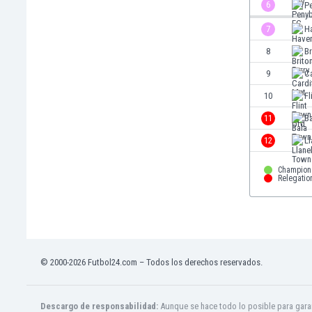
El Salvador
6
P
Emiratos Árabes Unidos
7
H
Escandinavia
8
Br
Escocia
Eslovaquia
9
Ca
Eslovenia
10
Fl
España
11
B
Estados Unidos
Estonia
12
Ll
Eswatini
Etiopía
Champion
Relegatio
Fiji
Filipinas
Finlandia
Francia
Gabón
© 2000-2026 Futbol24.com – Todos los derechos reservados.
Gales
Gambia
Georgia
Descargo de responsabilidad:
Aunque se hace todo lo posible para garan