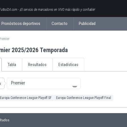
Futbol24.com - ¡El servicio de marcadores en VIVO más rápido y confiable!
Pronósticos deportivos
Contacto
Publicidad
Premier
mier 2025/2026 Temporada
Tabla
Resultados
Estadísticas
Premier
s
Europa Conference League Playoff SF
Europa Conference League Playoff Final
ltados