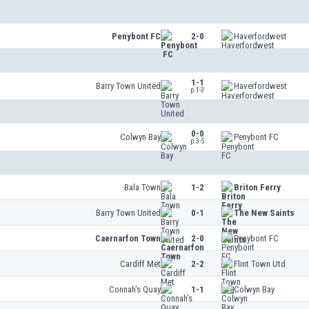
Penybont FC
2-0
Haverfordwest
1-1
Barry Town United
Haverfordwest
p.1-3
0-0
Colwyn Bay
Penybont FC
p.3-5
Bala Town
1-2
Briton Ferry
Barry Town United
0-1
The New Saints
Caernarfon Town
2-0
Penybont FC
Cardiff Met
2-2
Flint Town Utd
Connah's Quay
1-1
Colwyn Bay