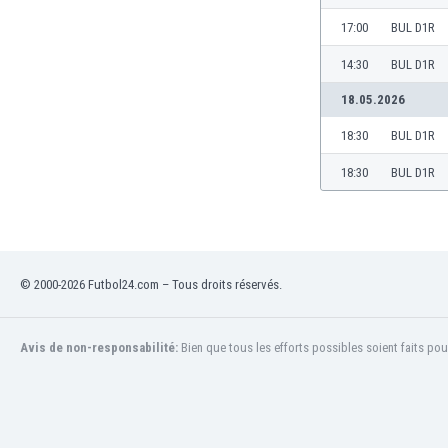
Brésil
17:00
BUL D1R
Brunei
Bulgarie
14:30
BUL D1R
Burkina Faso
18.05.2026
Burundi
Cambodge
18:30
BUL D1R
Cameroun
18:30
BUL D1R
Canada
Chili
China
Chypre
Colombie
© 2000-2026 Futbol24.com – Tous droits réservés.
Corée du Sud
Costa Rica
Côte d'Ivoire
Avis de non-responsabilité:
Bien que tous les efforts possibles soient faits pou
Croatie
Curaçao
Danemark
Écosse