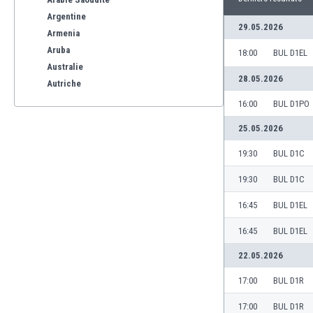
Argentine
29.05.2026
Armenia
Aruba
18:00
BUL D1EL
Australie
28.05.2026
Autriche
Azerbaïdjan
16:00
BUL D1PO
Bahreïn
25.05.2026
Bangladesh
Barbade
19:30
BUL D1C
Belgique
19:30
BUL D1C
Benelux
Bermuda
16:45
BUL D1EL
Bhoutan
16:45
BUL D1EL
Biélorussie
Bolivie
22.05.2026
Bonaire
17:00
BUL D1R
Bosnie-Herzégovine
Botswana
17:00
BUL D1R