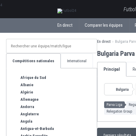
ΕλληνικάБългарски
Futbol
En direct
Comparer les équipes
En direct
Bulgaria Parv
Bulgaria Parva
Compétitions nationales
International
Principal
R
Afrique du Sud
Albanie
Bulgaria
Algérie
Allemagne
Parva Liga
Regu
Andorra
Relegation Group
Angleterre
Angola
Antigua-et-Barbuda
Derniers résultats
Arabie Saoudite