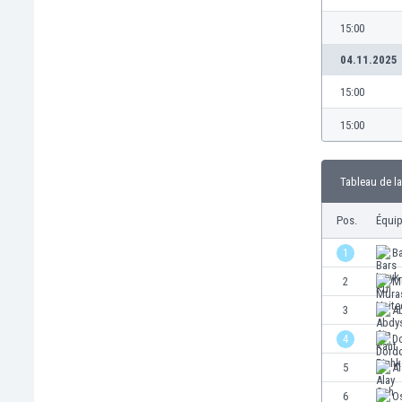
Brésil
Brunei
15:00
Bulgarie
04.11.2025
Burkina Faso
15:00
Burundi
Cambodge
15:00
Cameroun
Canada
Chili
Tableau de la
China
Pos.
Équi
Chypre
Colombie
1
Ba
Corée du Sud
2
M
Costa Rica
Côte d'Ivoire
3
A
Croatie
4
D
Curaçao
5
Al
Danemark
Écosse
6
O