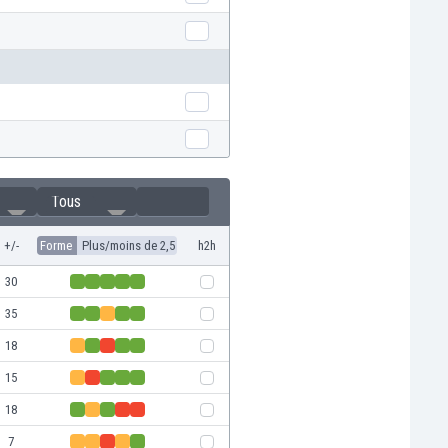
Tous
+/-
Forme
Plus/moins de 2,5
h2h
30
35
18
15
18
7