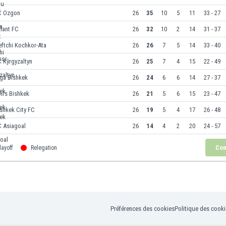
C Ozgon
26
35
10
5
11
33 - 27
lant FC
26
32
10
2
14
31 - 37
ftchi Kochkor-Ata
26
26
7
5
14
33 - 40
 Kyrgyzaltyn
26
25
7
4
15
22 - 49
ga Bishkek
26
24
6
6
14
27 - 37
birs Bishkek
26
21
5
6
15
23 - 47
shkek City FC
26
19
5
4
17
26 - 48
C Asiagoal
26
14
4
2
20
24 - 57
Com
layoff
Relegation
Préférences des cookies
Politique des cook