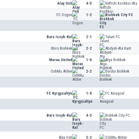
Alay Osh
4-0
Neftchi Kochkor-Ata
FC Ozgon
1-2
Bishkek City FC
Bars Issyk-Kul
2-1
Talant FC
Ilbirs Bishkek
2-2
Abdysh-Ata Kant
Muras United
1-0
Alga Bishkek
OshMu Aldier
2-2
Dordoi Bishkek
FC Kyrgyzaltyn
1-0
FC Asiagoal
Bars Issyk-Kul
4-3
Bishkek City FC
Alay Osh
2-2
OshMu Aldier