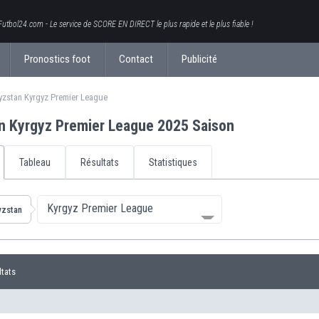
Futbol24.com - Le service de SCORE EN DIRECT le plus rapide et le plus fiable !
Pronostics foot
Contact
Publicité
yzstan Kyrgyz Premier League
n Kyrgyz Premier League 2025 Saison
Tableau
Résultats
Statistiques
Kyrgyz Premier League
yzstan
ltats