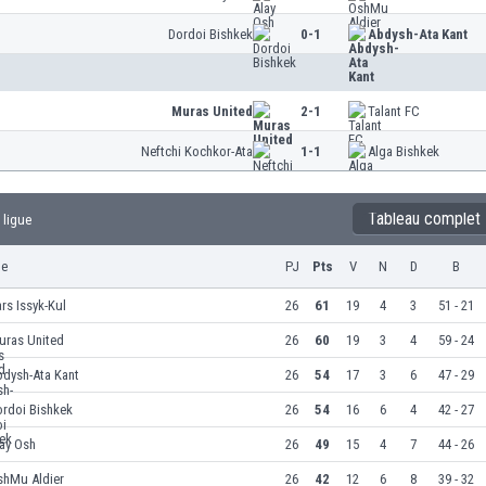
Dordoi Bishkek
0-1
Abdysh-Ata Kant
Muras United
2-1
Talant FC
Neftchi Kochkor-Ata
1-1
Alga Bishkek
Tableau complet
 ligue
pe
PJ
Pts
V
N
D
B
rs Issyk-Kul
26
61
19
4
3
51 - 21
uras United
26
60
19
3
4
59 - 24
bdysh-Ata Kant
26
54
17
3
6
47 - 29
ordoi Bishkek
26
54
16
6
4
42 - 27
ay Osh
26
49
15
4
7
44 - 26
shMu Aldier
26
42
12
6
8
39 - 32