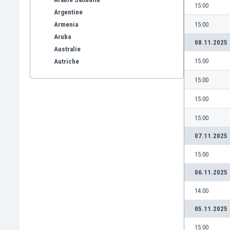
15:00
Argentine
Armenia
15:00
Aruba
08.11.2025
Australie
15:00
Autriche
Azerbaïdjan
15:00
Bahreïn
Bangladesh
15:00
Barbade
15:00
Belgique
Benelux
07.11.2025
Bermuda
15:00
Bhoutan
Biélorussie
06.11.2025
Bolivie
14:00
Bonaire
05.11.2025
Bosnie-Herzégovine
Botswana
15:00