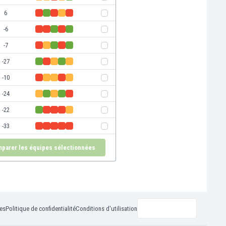
6
-6
-7
-27
-10
-24
-22
-33
parer les équipes sélectionnées
ies
Politique de confidentialité
Conditions d'utilisation