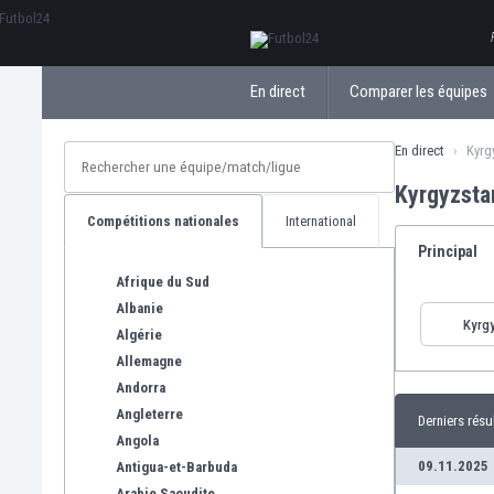
ΕλληνικάБългарски
En direct
Comparer les équipes
En direct
Kyrg
Kyrgyzsta
Compétitions nationales
International
Principal
Afrique du Sud
Albanie
Kyrg
Algérie
Allemagne
Andorra
Angleterre
Derniers résu
Angola
09.11.2025
Antigua-et-Barbuda
Arabie Saoudite