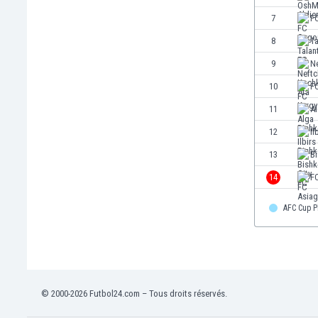
Égypte
7
F
Émirats Arabes Unis
8
Ta
Équateur
Espagne
9
Ne
Estonie
10
FC
Eswatini
11
Al
États-Unis
Éthiopie
12
Il
Fidji
13
Bi
Finlande
14
F
France
Gabon
AFC Cup P
Gambie
Géorgie
Ghana
Gibraltar
Grèce
© 2000-2026 Futbol24.com – Tous droits réservés.
Guatemala
Haïti