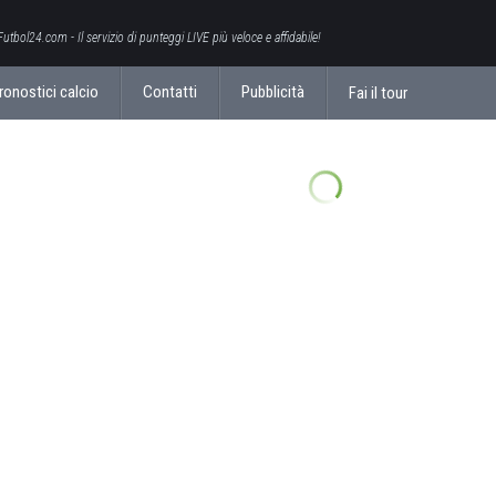
Futbol24.com - Il servizio di punteggi LIVE più veloce e affidabile!
ronostici calcio
Contatti
Pubblicità
Fai il tour