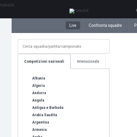
ΕλληνικάБългарски
Live
Confronta squadre
P
Competizioni nazionali
Internazionale
Albania
Algeria
Andorra
Angola
Antigua e Barbuda
Arabia Saudita
Argentina
Armenia
Aruba