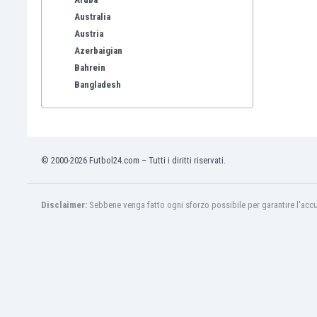
Australia
Austria
Azerbaigian
Bahrein
Bangladesh
Barbados
Belgio
Benelux
Bermuda
© 2000-2026 Futbol24.com – Tutti i diritti riservati.
Bhutan
Bielorussia
Bolivia
Disclaimer:
Sebbene venga fatto ogni sforzo possibile per garantire l'accura
Bonaire
Bosnia e Erzegovina
Botswana
Brasile
Brunei
Bulgaria