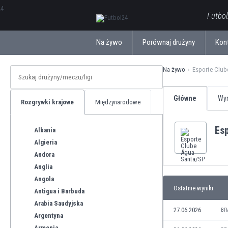
ΕλληνικάБългарски
Futbol
Na żywo
Porównaj drużyny
Kon
Na żywo
Esporte Club
Główne
Wyn
Rozgrywki krajowe
Międzynarodowe
Es
Albania
Algieria
Andora
Anglia
Angola
Ostatnie wyniki
Antigua i Barbuda
Arabia Saudyjska
27.06.2026
BR
Argentyna
Armenia