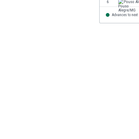
6
Pouso A
Brunei
Bułgaria
Advances to next
Burkina Faso
Burundi
Chile
Chiny
Chorwacja
Curaçao
Cypr
Czechy
Dania
Dominikana
Egipt
Ekwador
Estonia
Eswatini
Etiopia
Fidżi
Filipiny