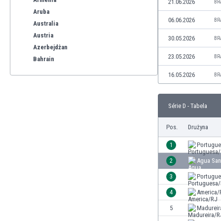
21.06.2026
BR
Aruba
06.06.2026
BR
Australia
Austria
30.05.2026
BR
Azerbejdżan
23.05.2026
BR
Bahrain
Bangladesz
16.05.2026
BR
Barbados
Belgia
Série D - Tabela
Benelux
Bermudy
Pos.
Drużyna
Bhutan
Białoruś
1
Portugu
Birma
2
Agua San
Boliwia
3
Portugu
Bonaire
Bośnia i Hercegowina
4
America/
Botswana
5
Madureir
Brazylia