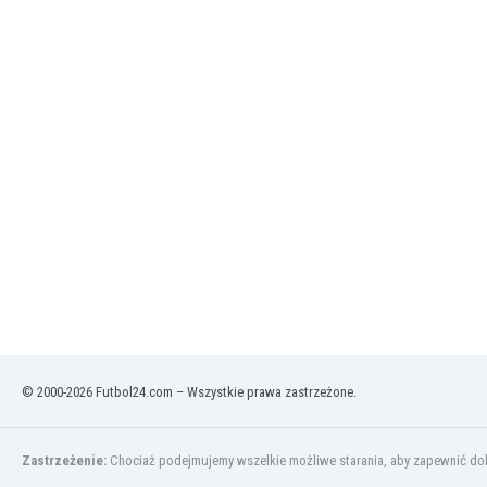
Finlandia
Francja
Gabon
Gambia
Ghana
Gibraltar
Grecja
Gruzja
Gwatemala
Haiti
Hiszpania
Holandia
Honduras
Hong Kong
Indie
© 2000-2026 Futbol24.com – Wszystkie prawa zastrzeżone.
Indonezja
Irak
Iran
Zastrzeżenie:
Chociaż podejmujemy wszelkie możliwe starania, aby zapewnić dokł
Irlandia