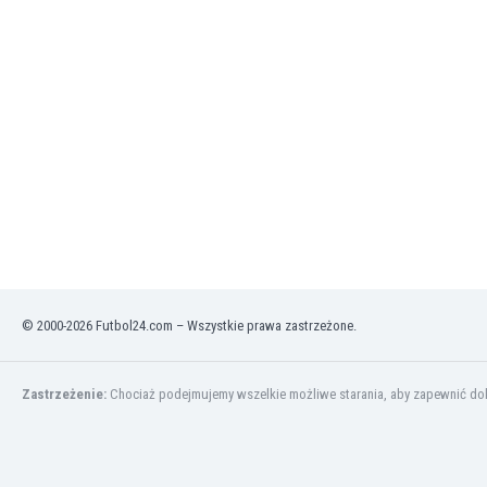
Finlandia
Francja
Gabon
Gambia
Ghana
Gibraltar
Grecja
Gruzja
Gwatemala
Haiti
Hiszpania
Holandia
© 2000-2026 Futbol24.com – Wszystkie prawa zastrzeżone.
Honduras
Hong Kong
Indie
Zastrzeżenie:
Chociaż podejmujemy wszelkie możliwe starania, aby zapewnić dokł
Indonezja
Irak
Iran
Irlandia