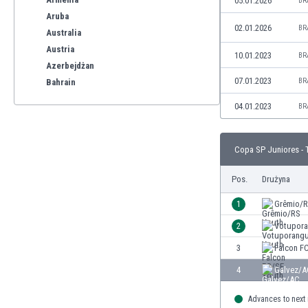
05.01.2026
BR
Aruba
02.01.2026
BR
Australia
Austria
10.01.2023
BR
Azerbejdżan
07.01.2023
BR
Bahrain
Bangladesz
04.01.2023
BR
Barbados
Belgia
Benelux
Copa SP Juniores - 
Bermudy
Pos.
Drużyna
Bhutan
Białoruś
1
Grêmio/R
Birma
2
Votupora
Boliwia
Bonaire
3
Falcon F
Bośnia i Hercegowina
4
Galvez/A
Botswana
Brazylia
Advances to next