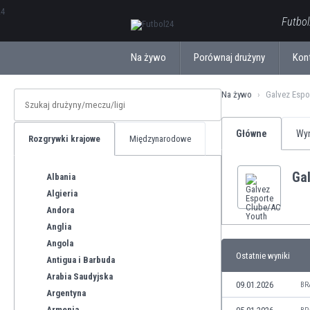
ΕλληνικάБългарски
Futbol
Na żywo
Porównaj drużyny
Kon
Na żywo
Galvez Espo
Główne
Wyn
Rozgrywki krajowe
Międzynarodowe
Ga
Albania
Algieria
Andora
Anglia
Angola
Ostatnie wyniki
Antigua i Barbuda
Arabia Saudyjska
09.01.2026
BR
Argentyna
Armenia