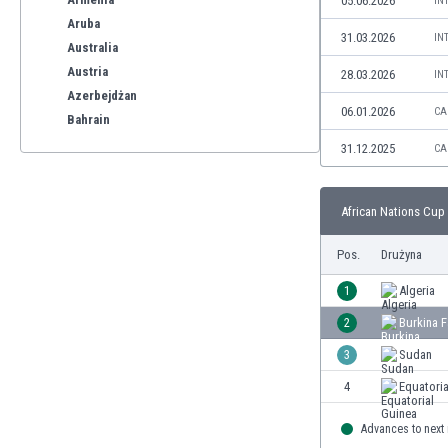
05.06.2026
IN
Aruba
31.03.2026
IN
Australia
Austria
28.03.2026
IN
Azerbejdżan
06.01.2026
CA
Bahrain
Bangladesz
31.12.2025
CA
Barbados
Belgia
African Nations Cup 
Benelux
Bermudy
Pos.
Drużyna
Bhutan
Białoruś
1
Algeria
Birma
2
Burkina 
Boliwia
3
Sudan
Bonaire
Bośnia i Hercegowina
4
Equatoria
Botswana
Advances to next
Brazylia