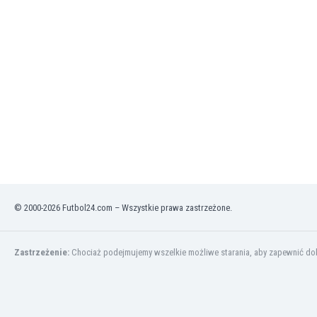
Finlandia
Francja
Gabon
Gambia
Ghana
Gibraltar
Grecja
Gruzja
Gwatemala
Haiti
Hiszpania
Holandia
© 2000-2026 Futbol24.com – Wszystkie prawa zastrzeżone.
Honduras
Hong Kong
Indie
Zastrzeżenie:
Chociaż podejmujemy wszelkie możliwe starania, aby zapewnić dokł
Indonezja
Irak
Iran
Irlandia