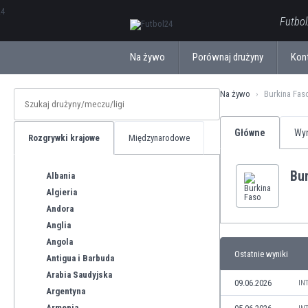
ΕλληνικάБългарски
Futbol
Na żywo
Porównaj drużyny
Kon
Na żywo
Burkina Fas
Główne
Wyn
Rozgrywki krajowe
Międzynarodowe
Bu
Albania
Algieria
Andora
Anglia
Angola
Ostatnie wyniki
Antigua i Barbuda
Arabia Saudyjska
09.06.2026
IN
Argentyna
Armenia