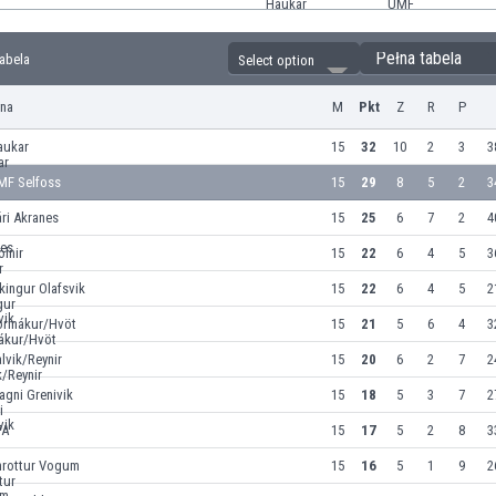
Pełna tabela
Tabela
Select option
yna
M
Pkt
Z
R
P
aukar
15
32
10
2
3
3
MF Selfoss
15
29
8
5
2
3
ri Akranes
15
25
6
7
2
4
ölnir
15
22
6
4
5
3
kingur Olafsvik
15
22
6
4
5
2
ormákur/Hvöt
15
21
5
6
4
3
lvik/Reynir
15
20
6
2
7
2
gni Grenivik
15
18
5
3
7
2
FA
15
17
5
2
8
3
hrottur Vogum
15
16
5
1
9
2