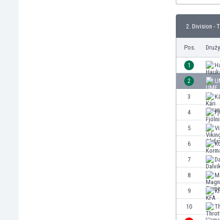
Brunei
Bułgaria
2. Division - 
Burkina Faso
Burundi
Pos.
Druż
Chile
Chiny
1
H
Chorwacja
2
U
Curaçao
3
Ká
Cypr
Czechy
4
Fj
Dania
5
Vi
Dominikana
6
K
Egipt
Ekwador
7
Da
Estonia
8
Ma
Eswatini
9
K
Etiopia
Fidżi
10
T
Filipiny