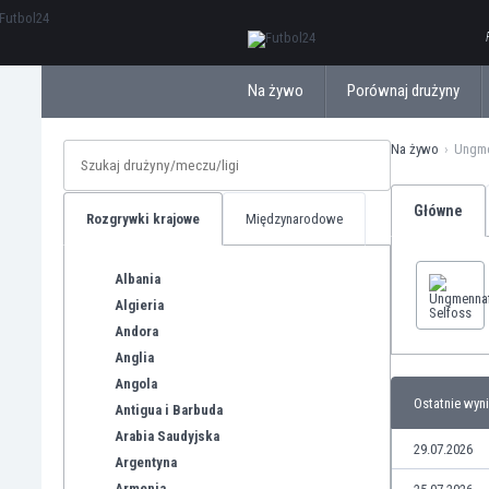
ΕλληνικάБългарски
Na żywo
Porównaj drużyny
Na żywo
Ungme
Główne
Rozgrywki krajowe
Międzynarodowe
Albania
Algieria
Andora
Anglia
Angola
Ostatnie wyni
Antigua i Barbuda
Arabia Saudyjska
29.07.2026
Argentyna
Armenia