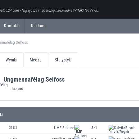
Futbol24.com - Najszybsze i najbardziej niezawodne WYNIKI NA ŻYWO!
Kontakt
Reklama
nnafélag Selfoss
Wyniki
Mecze
Statystyki
Ungmennafélag Selfoss
Iceland
ki
UMF Selfoss
2-1
Dalvik/Reynir
ICE D3