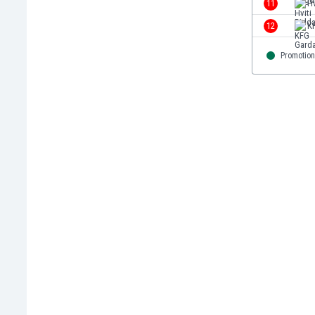
11
Hv
Finlandia
12
K
Francja
Gabon
Promotion
Gambia
Ghana
Gibraltar
Grecja
Gruzja
Gwatemala
Haiti
Hiszpania
Holandia
Honduras
Hong Kong
Indie
Indonezja
Irak
Iran
Irlandia