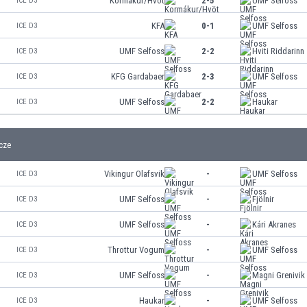
Kormákur/Hvöt
2-5
UMF Selfoss
ICE D3
KFA
0-1
UMF Selfoss
ICE D3
UMF Selfoss
2-2
Hviti Riddarinn
ICE D3
KFG Gardabaer
2-3
UMF Selfoss
ICE D3
UMF Selfoss
2-2
Haukar
ICE D3
cze
Vikingur Olafsvik
-
UMF Selfoss
ICE D3
UMF Selfoss
-
Fjölnir
ICE D3
UMF Selfoss
-
Kári Akranes
ICE D3
Throttur Vogum
-
UMF Selfoss
ICE D3
UMF Selfoss
-
Magni Grenivik
ICE D3
Haukar
-
UMF Selfoss
ICE D3