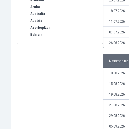
25.07.2026
Aruba
18.07.2026
Australia
Austria
11.07.2026
Azerbejdżan
03.07.2026
Bahrain
Bangladesz
26.06.2026
Barbados
Belgia
Następne me
Benelux
Bermudy
10.08.2026
Bhutan
Białoruś
15.08.2026
Birma
19.08.2026
Boliwia
Bonaire
23.08.2026
Bośnia i Hercegowina
29.08.2026
Botswana
Brazylia
05.09.2026