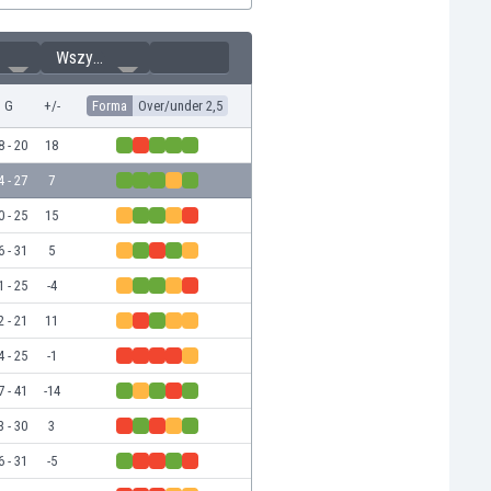
Wszystkie
G
+/-
Forma
Over/under 2,5
8 - 20
18
4 - 27
7
0 - 25
15
6 - 31
5
1 - 25
-4
2 - 21
11
4 - 25
-1
7 - 41
-14
3 - 30
3
6 - 31
-5