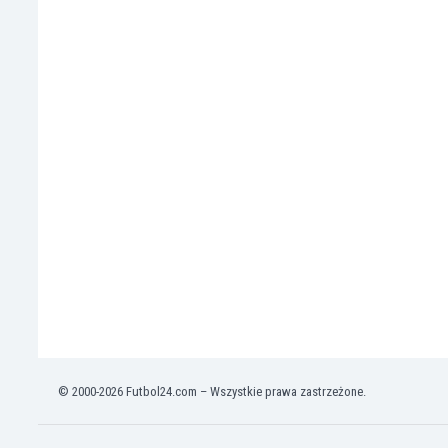
Irlandia Północna
Islandia
Izrael
Jamajka
Japonia
Jemen
Jordania
Kambodża
Kamerun
Kanada
Katar
Kazachstan
Kenia
Kirgistan
Kolumbia
Korea Południowa
© 2000-2026 Futbol24.com – Wszystkie prawa zastrzeżone.
Kosowo
Kostaryka