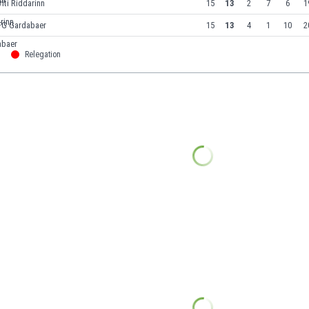
iti Riddarinn
15
13
2
7
6
1
FG Gardabaer
15
13
4
1
10
2
Relegation