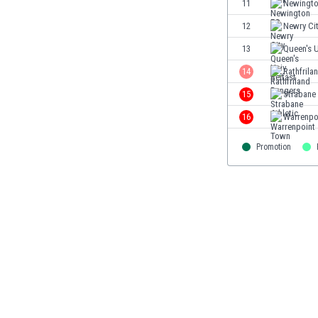
11
Newingto
Finlandia
12
Newry Ci
Francja
Gabon
13
Queen's U
Gambia
14
Rathfrila
Ghana
15
Strabane 
Gibraltar
Grecja
16
Warrenpo
Gruzja
Gwatemala
Promotion
Haiti
Hiszpania
Holandia
Honduras
Hong Kong
Indie
Indonezja
Irak
Iran
Irlandia