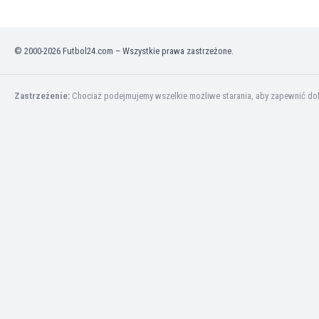
Kuwejt
Liban
Libia
© 2000-2026 Futbol24.com – Wszystkie prawa zastrzeżone.
Liechtenstein
Litwa
Luksemburg
Zastrzeżenie:
Chociaż podejmujemy wszelkie możliwe starania, aby zapewnić dokł
Łotwa
Macedonia Północna
Makau
Malawi
Malezja
Mali
Malta
Maroko
Martynika
Mauretania
Meksyk
Mołdawia
Mongolia