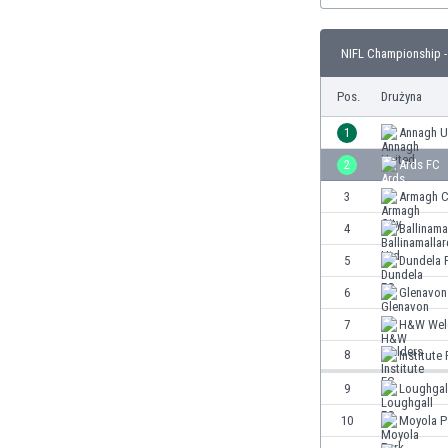
Brunei
Bułgaria
NIFL Championship -
Burkina Faso
Burundi
Pos.
Drużyna
Chile
Chiny
1
Annagh U
Chorwacja
2
Ards FC
Curaçao
3
Armagh C
Cypr
Czechy
4
Ballinama
Dania
5
Dundela 
Dominikana
6
Glenavon
Egipt
Ekwador
7
H&W Wel
Estonia
8
Institute
Eswatini
9
Loughgal
Etiopia
Fidżi
10
Moyola P
Filipiny