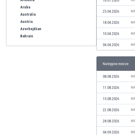
16.07.2026
IN
Aruba
25.04.2026
NI
Australia
Austria
18.04.2026
NI
Azerbejdżan
10.04.2026
NI
Bahrain
Bangladesz
04.04.2026
NI
Barbados
Belgia
Następne mecze
Benelux
Bermudy
08.08.2026
NI
Bhutan
Białoruś
11.08.2026
NI
Birma
15.08.2026
NI
Boliwia
Bonaire
22.08.2026
NI
Bośnia i Hercegowina
28.08.2026
NI
Botswana
Brazylia
04.09.2026
NI