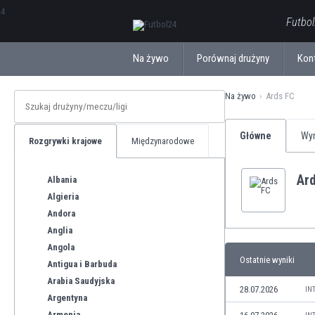
ΕλληνικάБългарски
Futbol
Na żywo
Porównaj drużyny
Kon
Na żywo
Ards FC
Główne
Wyn
Rozgrywki krajowe
Międzynarodowe
Ar
Albania
Algieria
Andora
Anglia
Angola
Ostatnie wyniki
Antigua i Barbuda
Arabia Saudyjska
28.07.2026
IN
Argentyna
Armenia