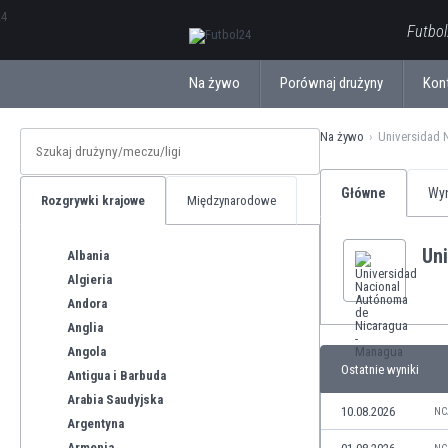
ΕλληνικάБългарски
Futbol
Na żywo
Porównaj drużyny
Kon
Na żywo
Universidad 
Główne
Wyn
Rozgrywki krajowe
Międzynarodowe
Un
Albania
Algieria
Andora
Anglia
Angola
Ostatnie wyniki
Antigua i Barbuda
Arabia Saudyjska
10.08.2026
NC
Argentyna
Armenia