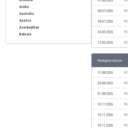
01.08.2026
NC
Aruba
28.07.2026
NC
Australia
Austria
18.07.2026
NC
Azerbejdżan
24.05.2026
NC
Bahrain
Bangladesz
17.05.2026
NC
Barbados
Belgia
Następne mecze
Benelux
Bermudy
17.08.2026
NC
Bhutan
Białoruś
24.08.2026
NC
Birma
31.08.2026
NC
Boliwia
Bonaire
10.11.2026
NC
Bośnia i Hercegowina
10.11.2026
NC
Botswana
Brazylia
10.11.2026
NC