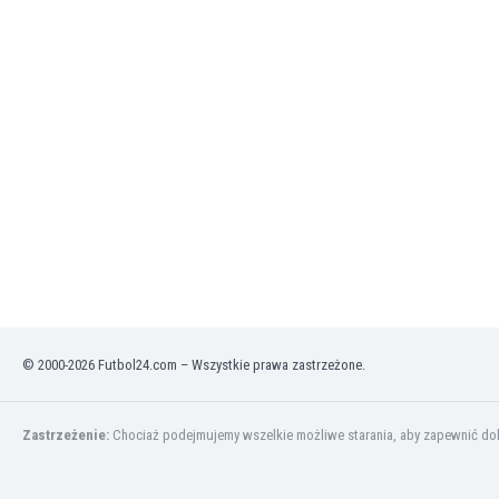
Irlandia Północna
Islandia
Izrael
Jamajka
Japonia
Jemen
Jordania
Kambodża
Kamerun
Kanada
Katar
Kazachstan
Kenia
© 2000-2026 Futbol24.com – Wszystkie prawa zastrzeżone.
Kirgistan
Kolumbia
Korea Południowa
Zastrzeżenie:
Chociaż podejmujemy wszelkie możliwe starania, aby zapewnić dokł
Kosowo
Kostaryka