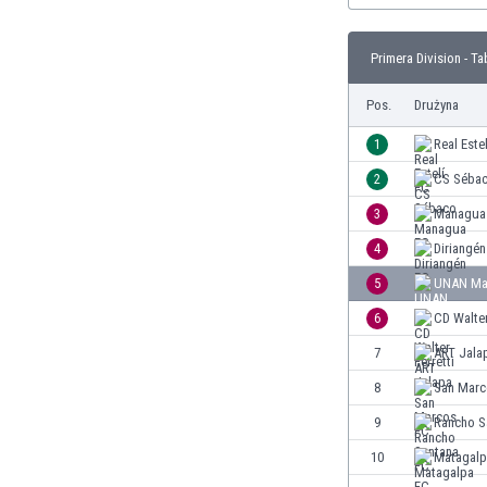
Brunei
Bułgaria
Primera Division - Ta
Burkina Faso
Burundi
Pos.
Drużyna
Chile
Chiny
1
Real Este
Chorwacja
2
CS Séba
Curaçao
3
Managua
Cypr
Czechy
4
Diriangén
Dania
5
UNAN Ma
Dominikana
6
CD Walter
Egipt
Ekwador
7
ART Jala
Estonia
8
San Marc
Eswatini
9
Rancho S
Etiopia
Fidżi
10
Matagalp
Filipiny