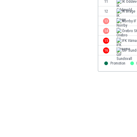
11
IK Oddev
Finlandia
12
IK Brage
Francja
Gabon
13
Norrby IF
Gambia
14
Örebro S
Ghana
15
IFK Värn
Gibraltar
Grecja
16
GIF Sund
Gruzja
Gwatemala
Promotion
Haiti
Hiszpania
Holandia
Honduras
Hong Kong
Indie
Indonezja
Irak
Iran
Irlandia