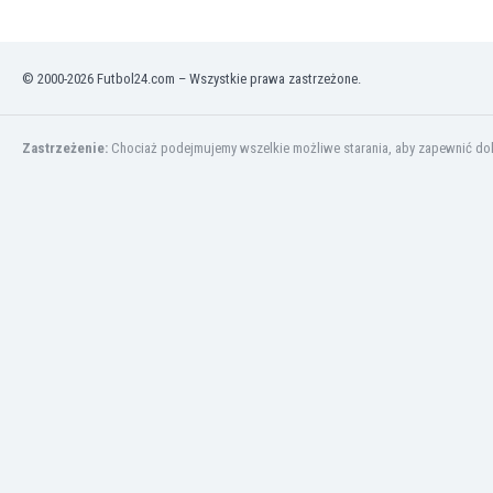
Kuwejt
Liban
Libia
© 2000-2026 Futbol24.com – Wszystkie prawa zastrzeżone.
Liechtenstein
Litwa
Luksemburg
Zastrzeżenie:
Chociaż podejmujemy wszelkie możliwe starania, aby zapewnić dokł
Łotwa
Macedonia Północna
Makau
Malawi
Malezja
Mali
Malta
Maroko
Martynika
Mauretania
Meksyk
Mołdawia
Mongolia