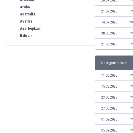
28.07.2026
SW
Aruba
21.07.2026
SW
Australia
Austria
14.07.2026
IN
Azerbejdżan
28.06.2026
SW
Bahrain
Bangladesz
21.06.2026
SW
Barbados
Belgia
Następne mecze
Benelux
Bermudy
11.08.2026
SW
Bhutan
Białoruś
15.08.2026
SW
Birma
23.08.2026
SW
Boliwia
Bonaire
27.08.2026
SW
Bośnia i Hercegowina
01.09.2026
SW
Botswana
Brazylia
05.09.2026
SW