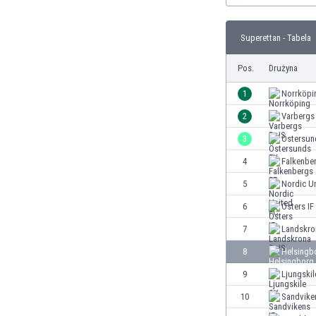
Brunei
Bułgaria
Superettan - Tabela
Burkina Faso
Burundi
Pos.
Drużyna
Chile
Chiny
1
Norrköpi
Chorwacja
2
Varbergs
Curaçao
3
Östersun
Cypr
Czechy
4
Falkenbe
Dania
5
Nordic U
Dominikana
6
Östers IF
Egipt
Ekwador
7
Landskro
Estonia
8
Helsingb
Eswatini
9
Ljungskil
Etiopia
Fidżi
10
Sandvike
Filipiny