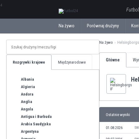
ΕλληνικάБългарски
Futbol
Na żywo
Porównaj drużyny
Kon
Na żywo
Helsingborgs
Główne
Wyn
Rozgrywki krajowe
Międzynarodowe
Hel
Albania
Algieria
Andora
Anglia
Angola
Ostatnie wyniki
Antigua i Barbuda
Arabia Saudyjska
01.08.2026
SW
Argentyna
Armenia