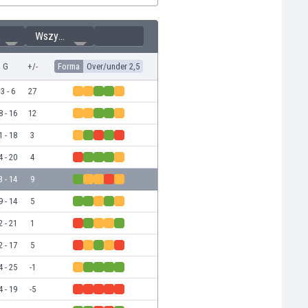
Wszystkie
G
+/-
Forma
Over/under 2,5
3 - 6
27
8 - 16
12
1 - 18
3
4 - 20
4
3 - 14
9
9 - 14
5
2 - 21
1
2 - 17
5
4 - 25
-1
4 - 19
-5