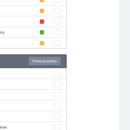
ity
Pokaż wszystko
hkent