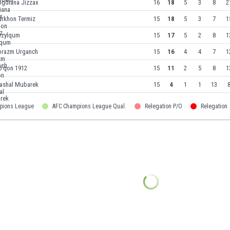
ogdiana Jizzax
16
18
5
3
8
2
urkhon Termiz
15
18
5
3
7
1
yzylqum
15
17
5
2
8
1
orazm Urganch
15
16
4
4
7
1
o’qon 1912
15
11
2
5
8
1
ashal Mubarek
15
4
1
1
13
8
pions League
AFC Champions League Qual.
Relegation P/O
Relegation