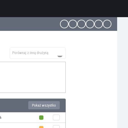
Porównaj z inną drużyną
Pokaż wszystko
h