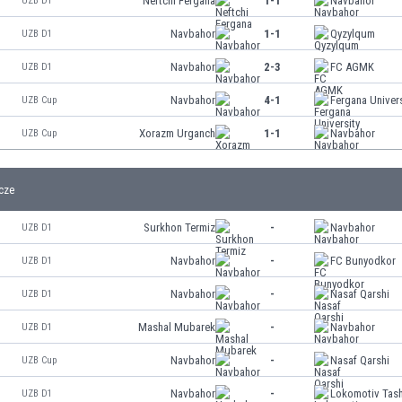
Neftchi Fergana
1-1
Navbahor
UZB D1
Navbahor
1-1
Qyzylqum
UZB D1
Navbahor
2-3
FC AGMK
UZB D1
Navbahor
4-1
Fergana Univers
UZB Cup
Xorazm Urganch
1-1
Navbahor
UZB Cup
cze
Surkhon Termiz
-
Navbahor
UZB D1
Navbahor
-
FC Bunyodkor
UZB D1
Navbahor
-
Nasaf Qarshi
UZB D1
Mashal Mubarek
-
Navbahor
UZB D1
Navbahor
-
Nasaf Qarshi
UZB Cup
Navbahor
-
Lokomotiv Tas
UZB D1