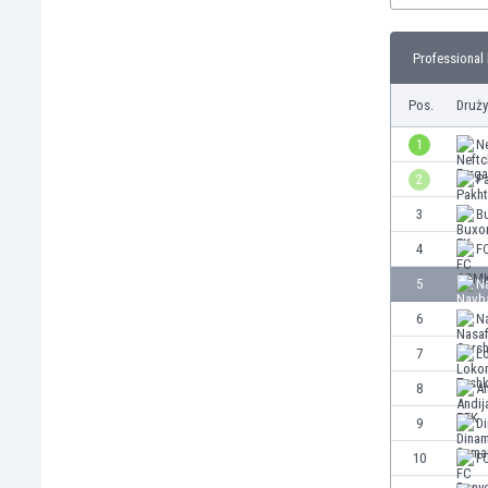
Brunei
Bułgaria
Professional 
Burkina Faso
Burundi
Pos.
Druż
Chile
Chiny
1
Ne
Chorwacja
2
P
Curaçao
3
B
Cypr
Czechy
4
F
Dania
5
N
Dominikana
6
Na
Egipt
Ekwador
7
L
Estonia
8
A
Eswatini
9
D
Etiopia
Fidżi
10
F
Filipiny