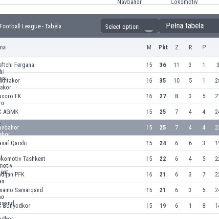
Pełna tabela
Football League - Tabela
Select option
yna
M
Pkt
Z
R
P
ftchi Fergana
15
36
11
3
1
3
akhtakor
16
35
10
5
1
2
uxoro FK
16
27
8
3
5
2
C AGMK
15
25
7
4
4
2
avbahor
15
25
7
4
4
2
saf Qarshi
15
24
6
6
3
1
okomotiv Tashkent
15
22
6
4
5
2
ndijan PFK
16
21
6
3
7
2
inamo Samarqand
15
21
6
3
6
2
C Bunyodkor
15
19
6
1
8
1