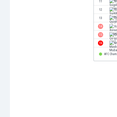
11
S
Finlandia
12
S
Francja
Gabon
13
Q
Gambia
14
X
Ghana
15
Q
Gibraltar
Grecja
16
M
Gruzja
Gwatemala
AFC Cham
Haiti
Hiszpania
Holandia
Honduras
Hong Kong
Indie
Indonezja
Irak
Iran
Irlandia