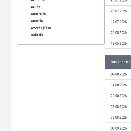
28.07.2026
Aruba
23.07.2026
Australia
Austria
17.07.2026
Azerbejdżan
24.05.2026
Bahrain
Bangladesz
18.05.2026
Barbados
Belgia
Następne me
Benelux
Bermudy
07.08.2026
Bhutan
Białoruś
14.08.2026
Birma
20.08.2026
Boliwia
Bonaire
25.08.2026
Bośnia i Hercegowina
29.08.2026
Botswana
Brazylia
03.09.2026