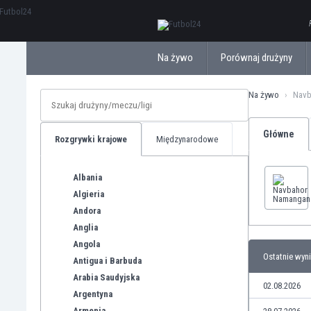
ΕλληνικάБългарски
Na żywo
Porównaj drużyny
Na żywo
Navb
Główne
Rozgrywki krajowe
Międzynarodowe
Albania
Algieria
Andora
Anglia
Angola
Ostatnie wyni
Antigua i Barbuda
Arabia Saudyjska
02.08.2026
Argentyna
Armenia