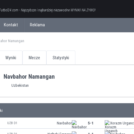
Futbol24.com - Najszybsze i najbardziej niezawodne WYNIKI NA ŻYWO!
Kontakt
Reklama
ahor Namangan
Wyniki
Mecze
Statystyki
Navbahor Namangan
Uzbekistan
ki
Navbahor
5-1
Xorazm Urganc
UZB D1