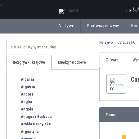
ΕλληνικάБългарски
Futbol
Na żywo
Porównaj drużyny
Kon
Na żywo
Caracas FC
Główne
Wyn
Rozgrywki krajowe
Międzynarodowe
Ca
Albania
Algieria
Andora
Anglia
Angola
Forma
Antigua i Barbuda
Arabia Saudyjska
Argentyna
Armenia