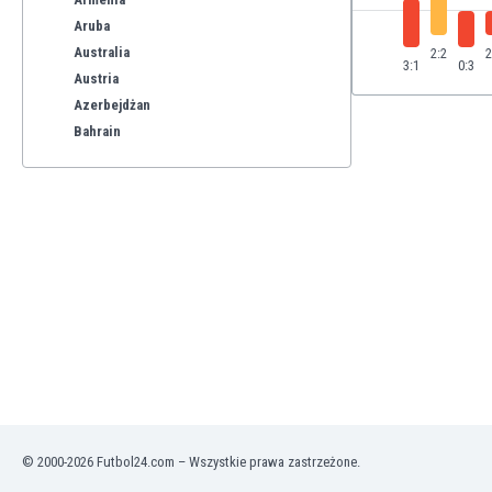
Aruba
Australia
2:2
2
3:1
0:3
Austria
Azerbejdżan
Bahrain
Bangladesz
Barbados
Belgia
Benelux
Bermudy
Bhutan
Białoruś
Birma
Boliwia
Bonaire
Bośnia i Hercegowina
Botswana
© 2000-2026 Futbol24.com – Wszystkie prawa zastrzeżone.
Brazylia