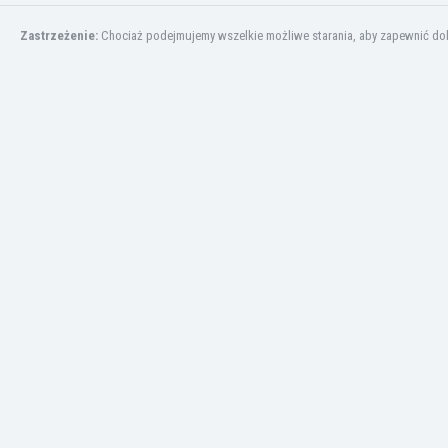
Brunei
Bułgaria
Zastrzeżenie:
Chociaż podejmujemy wszelkie możliwe starania, aby zapewnić dokł
Burkina Faso
Burundi
Chile
Chiny
Chorwacja
Curaçao
Cypr
Czechy
Dania
Dominikana
Egipt
Ekwador
Estonia
Eswatini
Etiopia
Fidżi
Filipiny