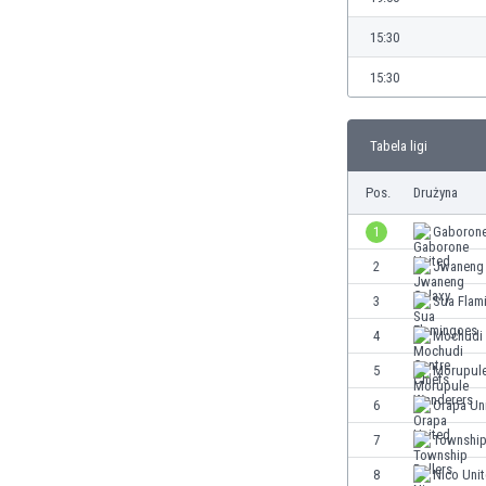
Brunei
Bułgaria
15:30
Burkina Faso
15:30
Burundi
Chile
Chiny
Tabela ligi
Chorwacja
Curaçao
Pos.
Drużyna
Cypr
1
Gaborone
Czechy
2
Jwaneng 
Dania
Dominikana
3
Sua Flam
Egipt
4
Mochudi 
Ekwador
5
Morupule
Estonia
Eswatini
6
Orapa Un
Etiopia
7
Township
Fidżi
8
Nico Uni
Filipiny