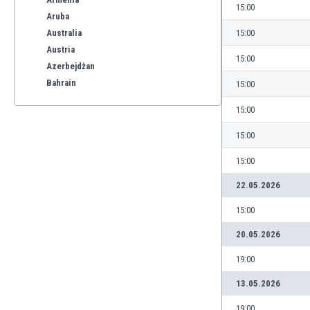
15:00
Aruba
Australia
15:00
Austria
15:00
Azerbejdżan
Bahrain
15:00
Bangladesz
15:00
Barbados
Belgia
15:00
Benelux
15:00
Bermudy
Bhutan
22.05.2026
Białoruś
15:00
Birma
Boliwia
20.05.2026
Bonaire
19:00
Bośnia i Hercegowina
Botswana
13.05.2026
Brazylia
19:00