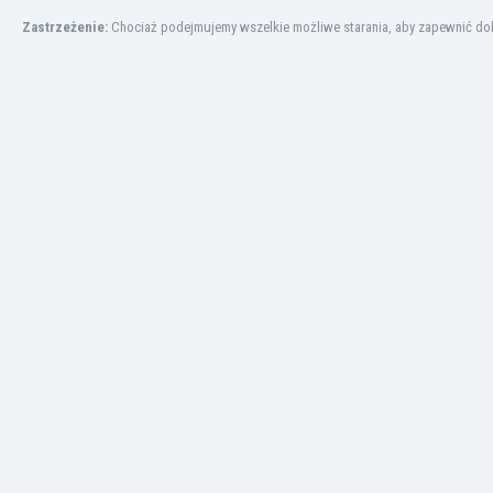
Irlandia Północna
Zastrzeżenie:
Chociaż podejmujemy wszelkie możliwe starania, aby zapewnić dokł
Islandia
Izrael
Jamajka
Japonia
Jemen
Jordania
Kambodża
Kamerun
Kanada
Katar
Kazachstan
Kenia
Kirgistan
Kolumbia
Korea Południowa
Kosowo
Kostaryka