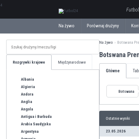
ΕλληνικάБългарски
Futbol
Na żywo
Porównaj drużyny
Kon
Na żywo
Botswana Pre
Botswana Pre
Rozgrywki krajowe
Międzynarodowe
Główne
Tab
Albania
Algieria
Botswana
Andora
Anglia
Angola
Antigua i Barbuda
Ostatnie wyniki
Arabia Saudyjska
23.05.2026
Argentyna
Armenia