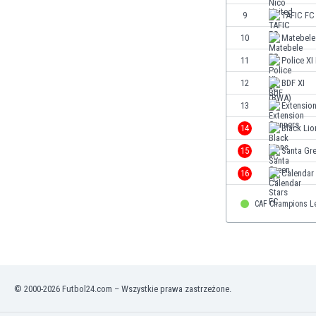
Finlandia
9
TAFIC FC
Francja
10
Matebele
Gabon
11
Police XI
Gambia
Ghana
12
BDF XI
Gibraltar
13
Extensio
Grecja
14
Black Lio
Gruzja
Gwatemala
15
Santa Gr
Haiti
16
Calendar
Hiszpania
Holandia
CAF Champions L
Honduras
Hong Kong
Indie
Indonezja
Irak
© 2000-2026 Futbol24.com – Wszystkie prawa zastrzeżone.
Iran
Irlandia