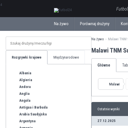
ΕλληνικάБългарски
Futbol
Na żywo
Porównaj drużyny
Kon
Na żywo
Malawi TNM 
Malawi TNM S
Rozgrywki krajowe
Międzynarodowe
Główne
Tab
Albania
Algieria
Malawi
Andora
Anglia
Angola
Antigua i Barbuda
Ostatnie wyniki
Arabia Saudyjska
27.12.2025
Argentyna
Armenia