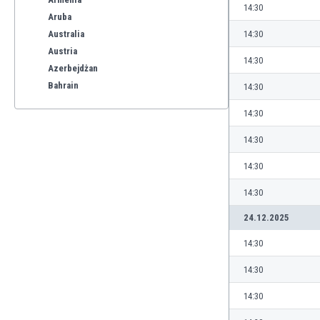
14:30
Aruba
Australia
14:30
Austria
14:30
Azerbejdżan
Bahrain
14:30
Bangladesz
14:30
Barbados
Belgia
14:30
Benelux
14:30
Bermudy
Bhutan
14:30
Białoruś
24.12.2025
Birma
Boliwia
14:30
Bonaire
14:30
Bośnia i Hercegowina
Botswana
14:30
Brazylia