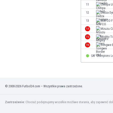
Finlandia
11
Chitipa U
Francja
12
Dedza Dy
Gabon
13
MAFCO F
Gambia
Ghana
14
Mzuzu Ci
Gibraltar
15
Mighty T
Grecja
16
Songwe B
Gruzja
Gwatemala
CAF Champions L
Haiti
Hiszpania
Holandia
Honduras
Hong Kong
© 2000-2026 Futbol24.com – Wszystkie prawa zastrzeżone.
Indie
Indonezja
Irak
Zastrzeżenie:
Chociaż podejmujemy wszelkie możliwe starania, aby zapewnić dokł
Iran
Irlandia