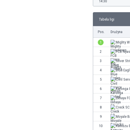
14:30
Brunei
Bułgaria
Burkina Faso
Tabela ligi
Burundi
Chile
Pos.
Drużyna
Chiny
1
Mighty W
Chorwacja
Curaçao
2
FCB Nyasa
Cypr
3
Silver Str
Czechy
4
Blue Eag
Dania
Dominikana
5
Civil Ser
Egipt
6
Karonga 
Ekwador
7
Ekhaya F
Estonia
Eswatini
8
Creck SC
Etiopia
9
Moyale B
Fidżi
10
Kamuzu B
Filipiny