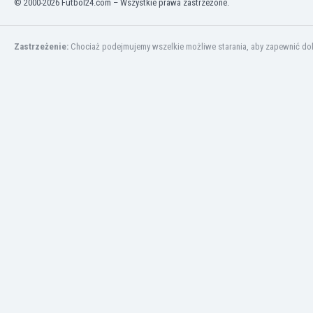
© 2000-2026 Futbol24.com – Wszystkie prawa zastrzeżone.
Irlandia Północna
Islandia
Zastrzeżenie:
Chociaż podejmujemy wszelkie możliwe starania, aby zapewnić dokł
Izrael
Jamajka
Japonia
Jemen
Jordania
Kambodża
Kamerun
Kanada
Katar
Kazachstan
Kenia
Kirgistan
Kolumbia
Korea Południowa
Kosowo
Kostaryka