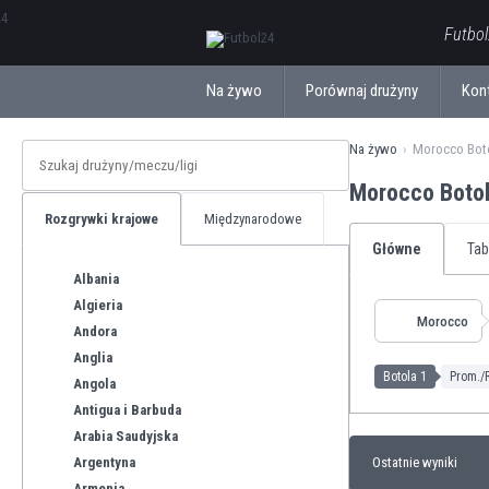
ΕλληνικάБългарски
Futbol
Na żywo
Porównaj drużyny
Kon
Na żywo
Morocco Boto
Morocco Botol
Rozgrywki krajowe
Międzynarodowe
Główne
Tab
Albania
Algieria
Morocco
Andora
Anglia
Botola 1
Prom./R
Angola
Antigua i Barbuda
Arabia Saudyjska
Argentyna
Ostatnie wyniki
Armenia