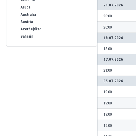
21.07.2026
Aruba
Australia
20:00
Austria
20:00
Azerbejdżan
Bahrain
18.07.2026
Bangladesz
18:00
Barbados
Belgia
17.07.2026
Benelux
21:00
Bermudy
Bhutan
05.07.2026
Białoruś
19:00
Birma
Boliwia
19:00
Bonaire
19:00
Bośnia i Hercegowina
Botswana
19:00
Brazylia