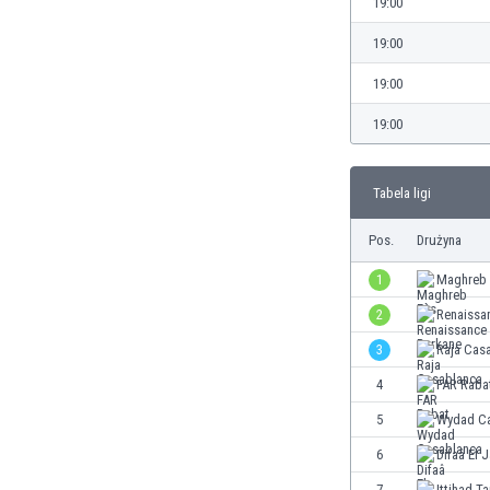
19:00
Brunei
Bułgaria
19:00
Burkina Faso
19:00
Burundi
Chile
19:00
Chiny
Chorwacja
Curaçao
Tabela ligi
Cypr
Pos.
Drużyna
Czechy
Dania
1
Maghreb 
Dominikana
2
Renaissa
Egipt
Ekwador
3
Raja Cas
Estonia
4
FAR Raba
Eswatini
5
Wydad Ca
Etiopia
Fidżi
6
Difaâ El 
Filipiny
7
Ittihad T