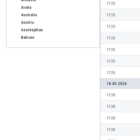
17:25
Aruba
Australia
17:25
Austria
17:25
Azerbejdżan
Bahrain
17:25
Bangladesz
17:25
Barbados
Belgia
17:25
Benelux
17:25
Bermudy
Bhutan
18.05.2026
Białoruś
17:20
Birma
Boliwia
17:20
Bonaire
17:20
Bośnia i Hercegowina
Botswana
17:20
Brazylia