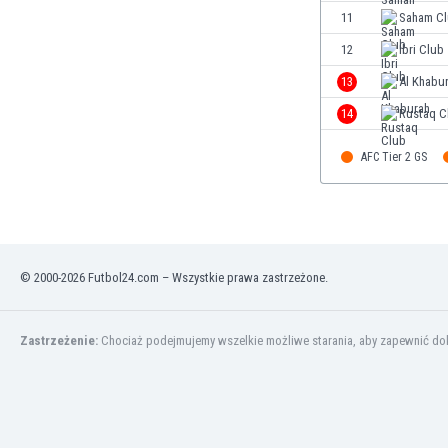
Finlandia
11
Saham C
Francja
12
Ibri Club
Gabon
13
Al Khabu
Gambia
Ghana
14
Rustaq C
Gibraltar
AFC Tier 2 GS
Grecja
Gruzja
Gwatemala
Haiti
Hiszpania
© 2000-2026 Futbol24.com – Wszystkie prawa zastrzeżone.
Holandia
Honduras
Hong Kong
Zastrzeżenie:
Chociaż podejmujemy wszelkie możliwe starania, aby zapewnić dokł
Indie
Indonezja
Irak
Iran
Irlandia