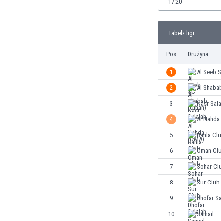
17:20
Brunei
Bułgaria
Burkina Faso
Tabela ligi
Burundi
Chile
Pos.
Drużyna
Chiny
1
Al Seeb 
Chorwacja
Curaçao
2
Al Shaba
Cypr
3
Nasr Sala
Czechy
4
Al Nahda
Dania
Dominikana
5
Bahla Cl
Egipt
6
Oman Cl
Ekwador
7
Sohar Cl
Estonia
Eswatini
8
Sur Club
Etiopia
9
Dhofar Sa
Fidżi
10
Samail
Filipiny