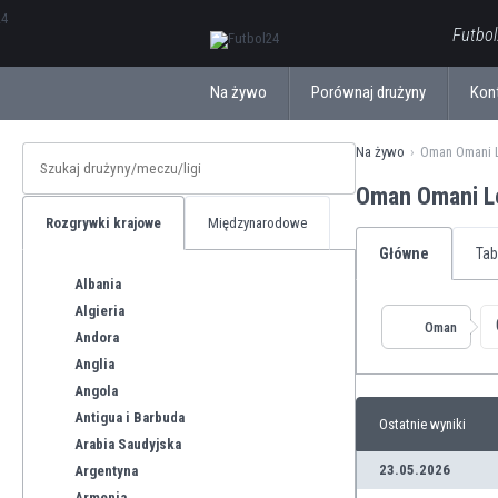
ΕλληνικάБългарски
Futbol
Na żywo
Porównaj drużyny
Kon
Na żywo
Oman Omani 
Oman Omani L
Rozgrywki krajowe
Międzynarodowe
Główne
Tab
Albania
Algieria
Oman
Andora
Anglia
Angola
Antigua i Barbuda
Ostatnie wyniki
Arabia Saudyjska
23.05.2026
Argentyna
Armenia