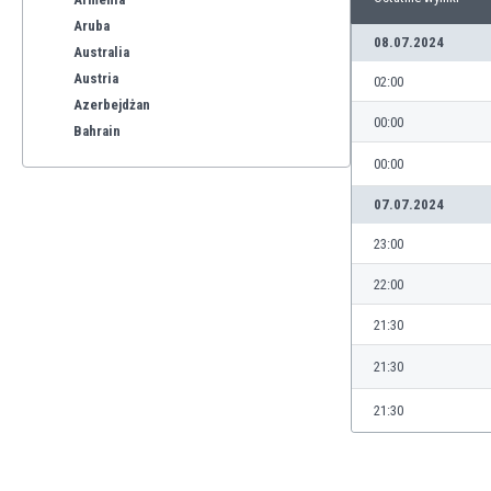
Aruba
08.07.2024
Australia
Austria
02:00
Azerbejdżan
00:00
Bahrain
Bangladesz
00:00
Barbados
07.07.2024
Belgia
Benelux
23:00
Bermudy
22:00
Bhutan
Białoruś
21:30
Birma
21:30
Boliwia
Bonaire
21:30
Bośnia i Hercegowina
Botswana
Brazylia