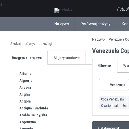
ΕλληνικάБългарски
Futbol
Na żywo
Porównaj drużyny
Kon
Na żywo
Venezuela Co
Venezuela Co
Rozgrywki krajowe
Międzynarodowe
Główne
Wyn
Albania
Algieria
Venezuela
Andora
Anglia
Copa Venezuela
Angola
Quarterfinal
Semi
Antigua i Barbuda
Arabia Saudyjska
Argentyna
Ostatnie wyniki
Armenia