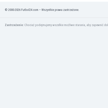
Brunei
Bułgaria
© 2000-2026 Futbol24.com – Wszystkie prawa zastrzeżone.
Burkina Faso
Burundi
Chile
Zastrzeżenie:
Chociaż podejmujemy wszelkie możliwe starania, aby zapewnić dokł
Chiny
Chorwacja
Curaçao
Cypr
Czechy
Dania
Dominikana
Egipt
Ekwador
Estonia
Eswatini
Etiopia
Fidżi
Filipiny