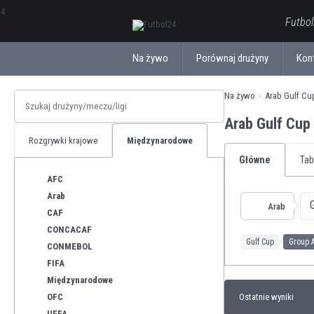
ΕλληνικάБългарски
Futbol
Na żywo
Porównaj drużyny
Kon
Na żywo
Arab Gulf Cu
Arab Gulf Cup
Rozgrywki krajowe
Międzynarodowe
Główne
Tab
AFC
Arab
Arab
CAF
CONCACAF
Gulf Cup
Group 
CONMEBOL
FIFA
Międzynarodowe
OFC
Ostatnie wyniki
UEFA