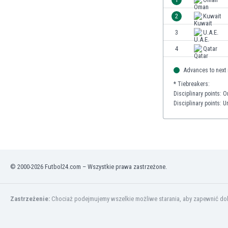
2
Kuwait
3
U.A.E.
4
Qatar
Advances to next
* Tiebreakers:
Disciplinary points: 
Disciplinary points: 
© 2000-2026 Futbol24.com – Wszystkie prawa zastrzeżone.
Zastrzeżenie:
Chociaż podejmujemy wszelkie możliwe starania, aby zapewnić dokł