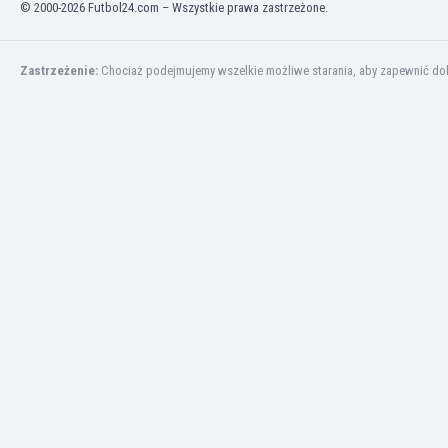
© 2000-2026 Futbol24.com – Wszystkie prawa zastrzeżone.
Kuwejt
Liban
Libia
Zastrzeżenie:
Chociaż podejmujemy wszelkie możliwe starania, aby zapewnić dokł
Liechtenstein
Litwa
Luksemburg
Łotwa
Macedonia Północna
Makau
Malawi
Malezja
Mali
Malta
Maroko
Martynika
Mauretania
Meksyk
Mołdawia
Mongolia