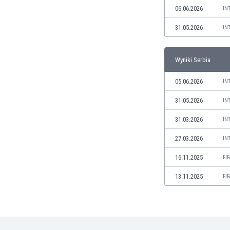
06.06.2026
IN
Irlandia Północna
Islandia
31.05.2026
IN
Izrael
Jamajka
Wyniki Serbia
Japonia
Jemen
05.06.2026
IN
Jordania
Kambodża
31.05.2026
IN
Kamerun
31.03.2026
IN
Kanada
Katar
27.03.2026
IN
Kazachstan
16.11.2025
FI
Kenia
Kirgistan
13.11.2025
FI
Kolumbia
Korea Południowa
Kosowo
Kostaryka