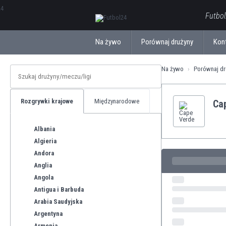
ΕλληνικάБългарски
Futbol
Na żywo
Porównaj drużyny
Kon
Na żywo
Porównaj dr
Rozgrywki krajowe
Międzynarodowe
Ca
Albania
Algieria
Andora
Anglia
Angola
Antigua i Barbuda
Arabia Saudyjska
Argentyna
Armenia