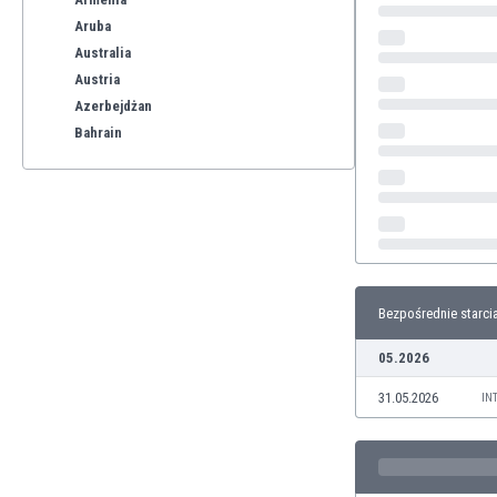
Aruba
Australia
Austria
Azerbejdżan
Bahrain
Bangladesz
Barbados
Belgia
Benelux
Bermudy
Bhutan
Bezpośrednie starci
Białoruś
Birma
05.2026
Boliwia
31.05.2026
Bonaire
IN
Bośnia i Hercegowina
Botswana
Brazylia