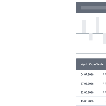
Finlandia
Francja
Gabon
Gambia
Ghana
Gibraltar
Grecja
Gruzja
Gwatemala
Haiti
Hiszpania
Wyniki Cape Verde
Holandia
Honduras
04.07.2026
FI
Hong Kong
Indie
27.06.2026
FI
Indonezja
22.06.2026
FI
Irak
Iran
15.06.2026
FI
Irlandia